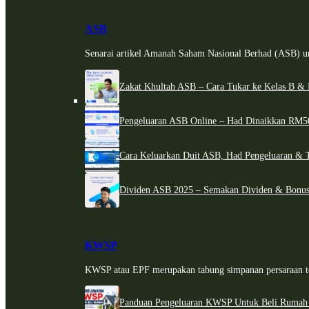
ASB
Senarai artikel Amanah Saham Nasional Berhad (ASB) un
Zakat Khultah ASB – Cara Tukar ke Kelas B & 
Pengeluaran ASB Online – Had Dinaikkan RM5
Cara Keluarkan Duit ASB, Had Pengeluaran & 
Dividen ASB 2025 – Semakan Dividen & Bonus
KWSP
KWSP atau EPF merupakan tabung simpanan persaraan te
Panduan Pengeluaran KWSP Untuk Beli Rumah