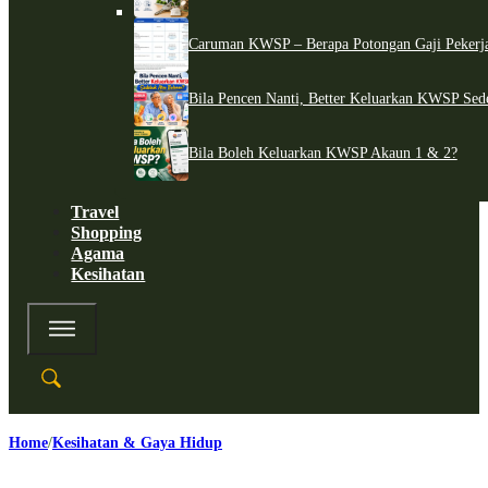
Caruman KWSP – Berapa Potongan Gaji Pekerj
Bila Pencen Nanti, Better Keluarkan KWSP Sed
Bila Boleh Keluarkan KWSP Akaun 1 & 2?
Travel
Shopping
Agama
Kesihatan
Home
Kesihatan & Gaya Hidup