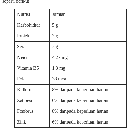
seperti berikut :
Nutrisi
Jumlah
Karbohidrat
5 g
Protein
3 g
Serat
2 g
Niacin
4.27 mg
Vitamin B5
1.3 mg
Folat
38 mcg
Kalium
8% daripada keperluan harian
Zat besi
6% daripada keperluan harian
Fosforus
8% daripada keperluan harian
Zink
6% daripada keperluan harian