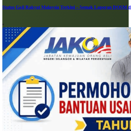
Status Gaji Rakyat Malaysia Terkini – Semak Laporan DOSM di