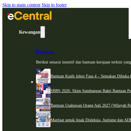
Skip to main content
Skip to footer
Kewangan
Bantuan
Berikut senarai insentif dan bantuan kerajaan terkini ya
Bantuan Kasih Johor Fasa 4 – Semakan Dibuka 8
SBBS 2026: Skim Sumbangan Bakti Bantuan Per
Bantuan Usahawan Orang Asli 2027 (Wilayah Pe
Manfaat untuk Anak Disleksia, Autisme dan 