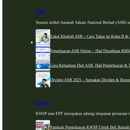
ASB
Senarai artikel Amanah Saham Nasional Berhad (ASB) un
Zakat Khultah ASB – Cara Tukar ke Kelas B & 
Pengeluaran ASB Online – Had Dinaikkan RM5
Cara Keluarkan Duit ASB, Had Pengeluaran & 
Dividen ASB 2025 – Semakan Dividen & Bonus
KWSP
KWSP atau EPF merupakan tabung simpanan persaraan te
Panduan Pengeluaran KWSP Untuk Beli Rumah