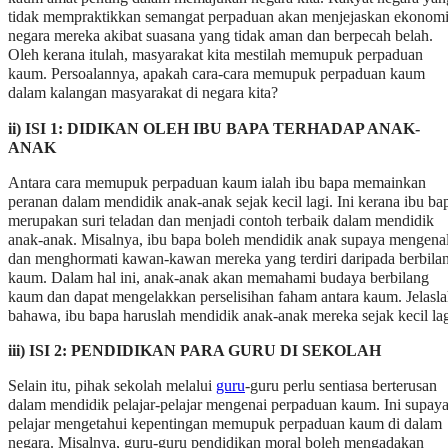
tidak mempraktikkan semangat perpaduan akan menjejaskan ekonom
negara mereka akibat suasana yang tidak aman dan berpecah belah.
Oleh kerana itulah, masyarakat kita mestilah memupuk perpaduan
kaum. Persoalannya, apakah cara-cara memupuk perpaduan kaum
dalam kalangan masyarakat di negara kita?
ii) ISI 1: DIDIKAN OLEH IBU BAPA TERHADAP ANAK-
ANAK
Antara cara memupuk perpaduan kaum ialah ibu bapa memainkan
peranan dalam mendidik anak-anak sejak kecil lagi. Ini kerana ibu ba
merupakan suri teladan dan menjadi contoh terbaik dalam mendidik
anak-anak. Misalnya, ibu bapa boleh mendidik anak supaya mengenal
dan menghormati kawan-kawan mereka yang terdiri daripada berbila
kaum. Dalam hal ini, anak-anak akan memahami budaya berbilang
kaum dan dapat mengelakkan perselisihan faham antara kaum. Jelasl
bahawa, ibu bapa haruslah mendidik anak-anak mereka sejak kecil lag
iii) ISI 2: PENDIDIKAN PARA GURU DI SEKOLAH
Selain itu, pihak sekolah melalui
guru
-guru perlu sentiasa berterusan
dalam mendidik pelajar-pelajar mengenai perpaduan kaum. Ini supay
pelajar mengetahui kepentingan memupuk perpaduan kaum di dalam
negara. Misalnya, guru-guru pendidikan moral boleh mengadakan