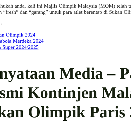
ukah anda, kali ini Majlis Olimpik Malaysia (MOM) telah t
h “fresh” dan “garang” untuk para atlet berentap di Sukan Oli
:
an Olimpik 2024
tabola Merdeka 2024
a Super 2024/2025
nyataan Media – P
smi Kontinjen Mal
kan Olimpik Paris