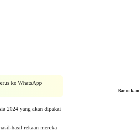
 terus ke WhatsApp
Bantu kami 
sia 2024 yang akan dipakai
asil-hasil rekaan mereka