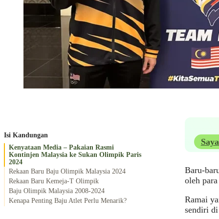
Isi Kandungan
Saya
Kenyataan Media – Pakaian Rasmi
Kontinjen Malaysia ke Sukan Olimpik Paris
2024
Baru-baru
Rekaan Baru Baju Olimpik Malaysia 2024
oleh para
Rekaan Baru Kemeja-T Olimpik
Baju Olimpik Malaysia 2008-2024
Ramai yan
Kenapa Penting Baju Atlet Perlu Menarik?
sendiri di