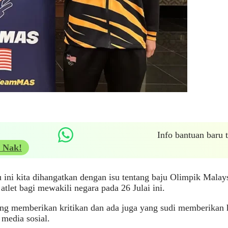
Info bantuan baru
 Nak!
 ini kita dihangatkan dengan isu tentang baju Olimpik Malay
 atlet bagi mewakili negara pada 26 Julai ini.
g memberikan kritikan dan ada juga yang sudi memberikan h
 media sosial.