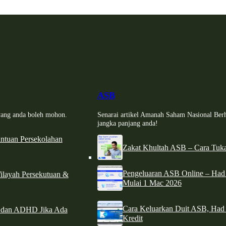
ASB
i yang anda boleh mohon.
Senarai artikel Amanah Saham Nasional Ber
jangka panjang anda!
tuan Persekolahan
Zakat Khultah ASB – Cara Tuka
Pengeluaran ASB Online – Ha
ilayah Persekutuan &
Mulai 1 Mac 2026
Cara Keluarkan Duit ASB, Had
e dan ADHD Jika Ada
Kredit