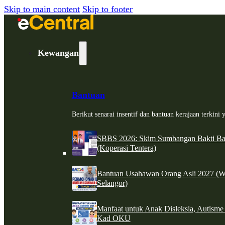
Skip to main content
Skip to footer
Kewangan
Bantuan
Berikut senarai insentif dan bantuan kerajaan terkin
SBBS 2026: Skim Sumbangan Bakti Ban
(Koperasi Tentera)
Bantuan Usahawan Orang Asli 2027 (W
Selangor)
Manfaat untuk Anak Disleksia, Autism
Kad OKU