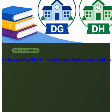
INFO & PANDUAN
Perbezaan DG, DH, DS – Gred Jawatan Pendidikan di Malaysia