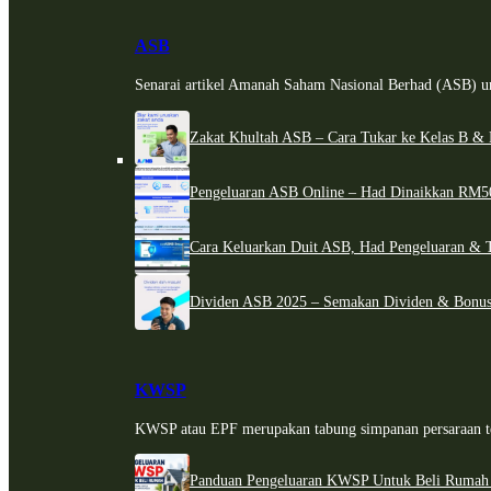
ASB
Senarai artikel Amanah Saham Nasional Berhad (ASB) un
Zakat Khultah ASB – Cara Tukar ke Kelas B & 
Pengeluaran ASB Online – Had Dinaikkan RM5
Cara Keluarkan Duit ASB, Had Pengeluaran & 
Dividen ASB 2025 – Semakan Dividen & Bonus
KWSP
KWSP atau EPF merupakan tabung simpanan persaraan te
Panduan Pengeluaran KWSP Untuk Beli Rumah