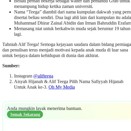
Beliau pernah bekerja sebagai waiter dan pemandu Grab untuk
menampung hidup ketika zaman universiti.
Nama “Teega” diambil dari nama kumpulan dakwah yang pern
disertai beliau sendiri. Dua lagi ahli lain dari kumpulan itu adal
Muhammad Dhirar Zainal Abidin dan Irman Bahruddin Erafarn
Memasang niat untuk berkahwin muda sejak berumur 19 tahun
lagi.
Tahniah Alif Teega! Semoga kejayaan saudara dalam bidang perniag
dan penulisan terus menjadi motivasi kepada anak muda di luar sana
untuk berjaya dalam kehidupan di dunia dan akhirat.
Sumber:
Instagram
@alifteega
Aisyah Hijanah & Alif Teega Pilih Nama Safiyyah Hijanah
Untuk Anak ke-3.
Oh My Media
Anda mungkin layak menerima bantuan.
Semak Sekarang