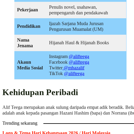
Penulis novel, usahawan,
Pekerjaan
pempengaruh dan pendakawah
Ijazah Sarjana Muda Jurusan
Pendidikan
Pengurusan Muamalat (UM)
Nama
Hijanah Haul & Hijanah Books
Jenama
Instagram
@alifteega
Akaun
Facebook
@alifteega
Media Sosial
Twitter
@mhazalif
TikTok
@alifteega
Kehidupan Peribadi
Alif Teega merupakan anak sulung daripada empat adik beradik. Beli
adalah anak kepada pasangan Hazani Hashim (bapa) dan Norrana (ib
Trending sekarang
Logo & Tema Hari Kebangsaan 2026 / Hari Malaysia