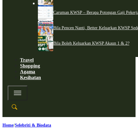
Caruman KWSP – Berapa Potongan Gaji Pekerj
Bila Pencen Nanti, Better Keluarkan KWSP Sed
Bila Boleh Keluarkan KWSP Akaun 1 & 2?
Travel
Shopping
Agama
Kesihatan
Home
Selebriti & Biodata