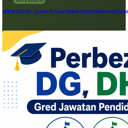
INFO & PANDUAN
SPPM LPPSA – Syarat & Cara Mohon Skim Pembiayaan Peru