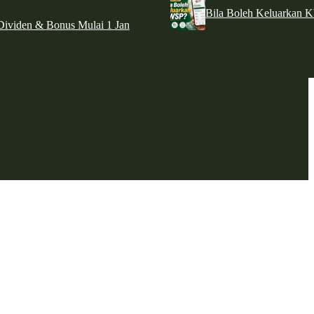
Bila Boleh Keluarkan 
ividen & Bonus Mulai 1 Jan