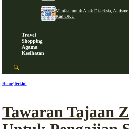
Manfaat untuk Anak Disleksia, Autism
Kad OKU
Travel
Shopping
Agama
Kesihatan
Home
Terkini
Tawaran Tajaan 