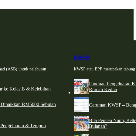
KWSP
had (ASB) untuk pelaburan
KWSP atau EPF merupakan tabung si
Panduan Pengeluaran 
r ke Kelas B & Kelebihan
Rumah Kedua
d Dinaikkan RM5000 Sebulan
Caruman KWSP – Berapa
Bila Pencen Nanti, Bet
 Pengeluaran & Tempoh
Bulanan?