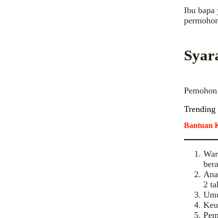
Ibu bapa 
permohona
Syar
Pemohon p
Trending
Bantuan K
War
ber
Ana
2 ta
Umu
Keu
Pem