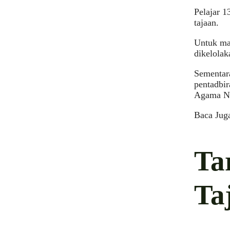
Pelajar 1
tajaan.
Untuk ma
dikelola
Sementar
pentadbir
Agama Ne
Baca Jug
Ta
Ta