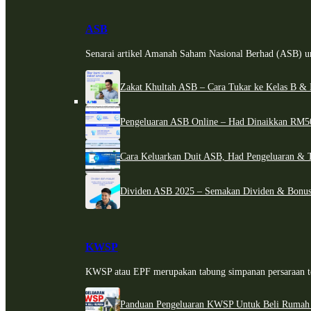
ASB
Senarai artikel Amanah Saham Nasional Berhad (ASB) un
Zakat Khultah ASB – Cara Tukar ke Kelas B & 
Pengeluaran ASB Online – Had Dinaikkan RM5
Cara Keluarkan Duit ASB, Had Pengeluaran & 
Dividen ASB 2025 – Semakan Dividen & Bonus
KWSP
KWSP atau EPF merupakan tabung simpanan persaraan te
Panduan Pengeluaran KWSP Untuk Beli Rumah