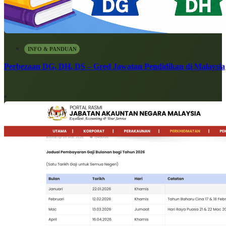
INFO & PANDUAN
Perbezaan DG, DH, DS – Gred Jawatan Pendidikan di Malaysia