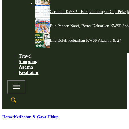
Caruman KWSP – Berapa Potongan Gaji Pekerj
Bila Pencen Nanti, Better Keluarkan KWSP Sed
Bila Boleh Keluarkan KWSP Akaun 1 & 2?
Travel
Shopping
Agama
Kesihatan
Home
Kesihatan & Gaya Hidup