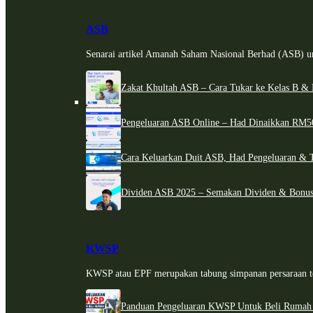
ASB
Senarai artikel Amanah Saham Nasional Berhad (ASB) un
Zakat Khultah ASB – Cara Tukar ke Kelas B & 
Pengeluaran ASB Online – Had Dinaikkan RM5
Cara Keluarkan Duit ASB, Had Pengeluaran & 
Dividen ASB 2025 – Semakan Dividen & Bonus
KWSP
KWSP atau EPF merupakan tabung simpanan persaraan te
Panduan Pengeluaran KWSP Untuk Beli Rumah