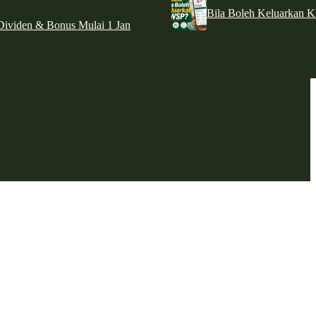
Bila Boleh Keluarkan 
ividen & Bonus Mulai 1 Jan