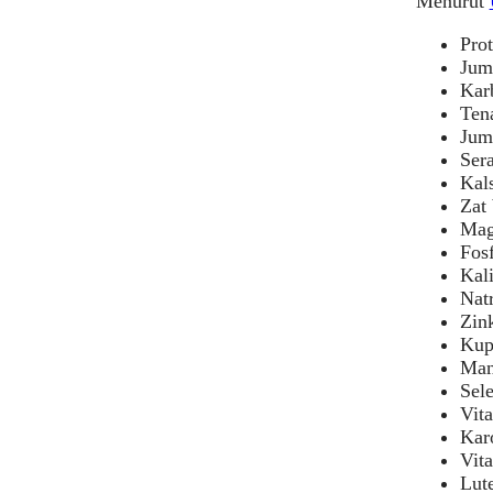
Menurut
Prot
Juml
Karb
Tena
Juml
Ser
Kal
Zat 
Mag
Fos
Kal
Nat
Zin
Kup
Man
Sel
Vit
Kar
Vita
Lut