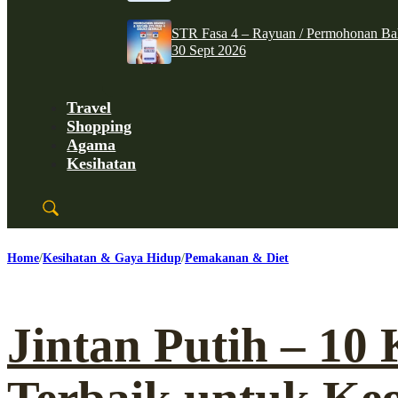
STR Fasa 4 – Rayuan / Permohonan Ba
30 Sept 2026
Travel
Shopping
Agama
Kesihatan
Home
Kesihatan & Gaya Hidup
Pemakanan & Diet
Jintan Putih – 10 