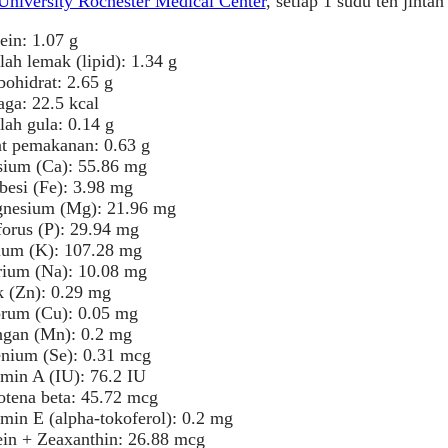
University Rochester Medical Center
, setiap 1 sudu teh jinta
ein: 1.07 g
ah lemak (lipid): 1.34 g
ohidrat: 2.65 g
ga: 22.5 kcal
ah gula: 0.14 g
at pemakanan: 0.63 g
sium (Ca): 55.86 mg
besi (Fe): 3.98 mg
nesium (Mg): 21.96 mg
forus (P): 29.94 mg
ium (K): 107.28 mg
rium (Na): 10.08 mg
k (Zn): 0.29 mg
rum (Cu): 0.05 mg
gan (Mn): 0.2 mg
enium (Se): 0.31 mcg
amin A (IU): 76.2 IU
otena beta: 45.72 mcg
min E (alpha-tokoferol): 0.2 mg
ein + Zeaxanthin: 26.88 mcg