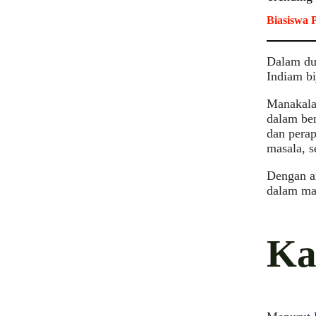
Biasiswa 
Dalam dun
Indiam bi
Manakala
dalam ben
dan perap
masala, s
Dengan ar
dalam mas
Ka