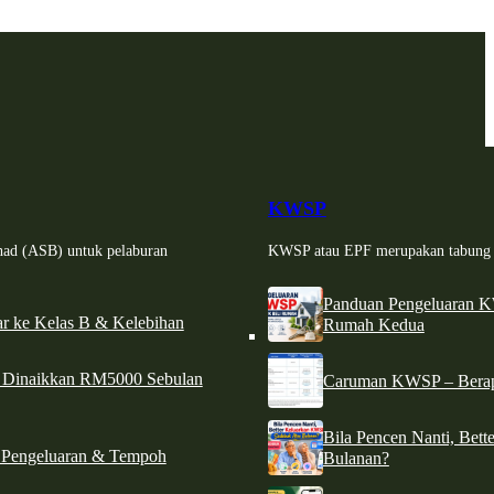
KWSP
had (ASB) untuk pelaburan
KWSP atau EPF merupakan tabung si
Panduan Pengeluaran 
r ke Kelas B & Kelebihan
Rumah Kedua
d Dinaikkan RM5000 Sebulan
Caruman KWSP – Berapa
Bila Pencen Nanti, Bet
 Pengeluaran & Tempoh
Bulanan?