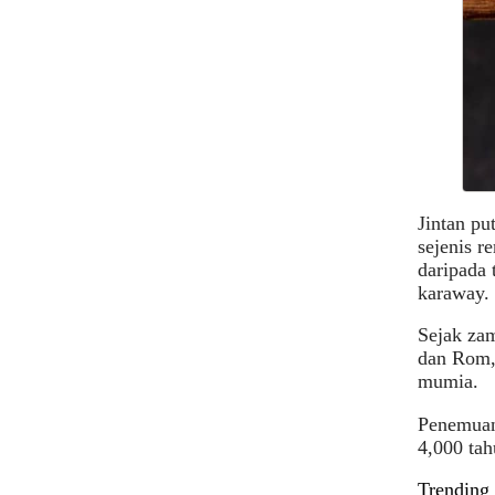
Jintan pu
sejenis r
daripada 
karaway.
Sejak zam
dan Rom,
mumia.
Penemuan 
4,000 tah
Trending