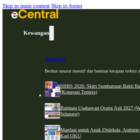
Skip to main content
Skip to footer
Kewangan
Bantuan
Berikut senarai insentif dan bantuan kerajaan terkin
SBBS 2026: Skim Sumbangan Bakti Ban
(Koperasi Tentera)
Bantuan Usahawan Orang Asli 2027 (W
Selangor)
Manfaat untuk Anak Disleksia, Autism
Kad OKU