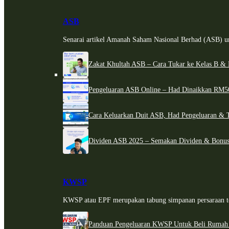
ASB
Senarai artikel Amanah Saham Nasional Berhad (ASB) un
Zakat Khultah ASB – Cara Tukar ke Kelas B & 
Pengeluaran ASB Online – Had Dinaikkan RM5
Cara Keluarkan Duit ASB, Had Pengeluaran & 
Dividen ASB 2025 – Semakan Dividen & Bonus
KWSP
KWSP atau EPF merupakan tabung simpanan persaraan te
Panduan Pengeluaran KWSP Untuk Beli Rumah