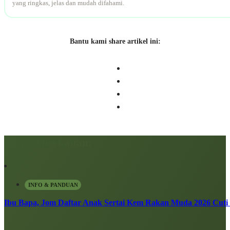
yang ringkas, jelas dan mudah difahami.
Bantu kami share artikel ini:
Artikel berkaitan:
INFO & PANDUAN
Ibu Bapa, Jom Daftar Anak Sertai Kem Rakan Muda 2026 Cuti S