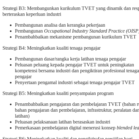
Strategi B3: Membangunkan kurikulum TVET yang dinamik dan resp
berteraskan keperluan industri
Pembangunan analisa dan kerangka pekerjaan
Pembangunan
Occupational Industry Standard Practice (OISP
Penambahbaikan mekanisme pembangunan kurikulum TVET
Strategi B4: Meningkatkan kualiti tenaga pengajar
Pembangunan dasar/rangka kerja latihan tenaga pengajar
Peluasan peluang kepada pengajar TVET untuk peningkatan
kompetensi bersama industri dan pengiktiran profesional tenaga
pengajar
Penyertaan pengamal industri sebagai tenaga pengajar TVET
Strategi B5: Meningkatkan kualiti penyampaian program
Penambahbaikan pengajaran dan pembelajaran TVET (bahan r
bahan pengajaran dan pembelajaran, infrastruktur, peralatan da
latihan)
Peluasan pelaksanaan latihan berasaskan industri
Pemerkasaan pembelajaran digital menerusi konsep
blended le
Strategi B6: Meningkatkan kualiti dan pengiktirafan persijilan bagi