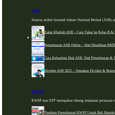
ASB
Senarai artikel Amanah Saham Nasional Berhad (ASB) un
Zakat Khultah ASB – Cara Tukar ke Kelas B & 
Pengeluaran ASB Online – Had Dinaikkan RM5
Cara Keluarkan Duit ASB, Had Pengeluaran & 
Dividen ASB 2025 – Semakan Dividen & Bonus
KWSP
KWSP atau EPF merupakan tabung simpanan persaraan te
Panduan Pengeluaran KWSP Untuk Beli Rumah