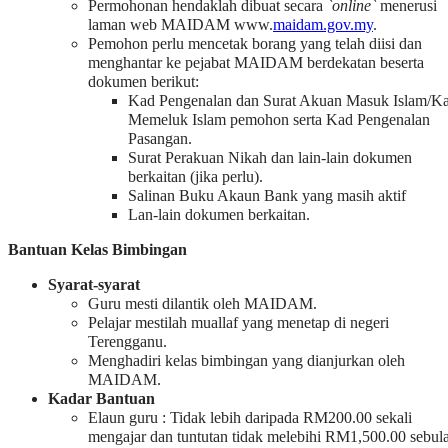
Permohonan hendaklah dibuat secara
`online`
menerusi
laman web MAIDAM www.
maidam.gov.my
.
Pemohon perlu mencetak borang yang telah diisi dan
menghantar ke pejabat MAIDAM berdekatan beserta
dokumen berikut:
Kad Pengenalan dan Surat Akuan Masuk Islam/K
Memeluk Islam pemohon serta Kad Pengenalan
Pasangan.
Surat Perakuan Nikah dan lain-lain dokumen
berkaitan (jika perlu).
Salinan Buku Akaun Bank yang masih aktif
Lan-lain dokumen berkaitan.
Bantuan Kelas Bimbingan
Syarat-syarat
Guru mesti dilantik oleh MAIDAM.
Pelajar mestilah muallaf yang menetap di negeri
Terengganu.
Menghadiri kelas bimbingan yang dianjurkan oleh
MAIDAM.
Kadar Bantuan
Elaun guru : Tidak lebih daripada RM200.00 sekali
mengajar dan tuntutan tidak melebihi RM1,500.00 sebul