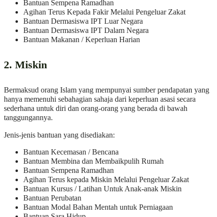
Bantuan Sempena Ramadhan
Agihan Terus Kepada Fakir Melalui Pengeluar Zakat
Bantuan Dermasiswa IPT Luar Negara
Bantuan Dermasiswa IPT Dalam Negara
Bantuan Makanan / Keperluan Harian
2. Miskin
Bermaksud orang Islam yang mempunyai sumber pendapatan yang
hanya memenuhi sebahagian sahaja dari keperluan asasi secara
sederhana untuk diri dan orang-orang yang berada di bawah
tanggungannya.
Jenis-jenis bantuan yang disediakan:
Bantuan Kecemasan / Bencana
Bantuan Membina dan Membaikpulih Rumah
Bantuan Sempena Ramadhan
Agihan Terus kepada Miskin Melalui Pengeluar Zakat
Bantuan Kursus / Latihan Untuk Anak-anak Miskin
Bantuan Perubatan
Bantuan Modal Bahan Mentah untuk Perniagaan
Bantuan Sara Hidup