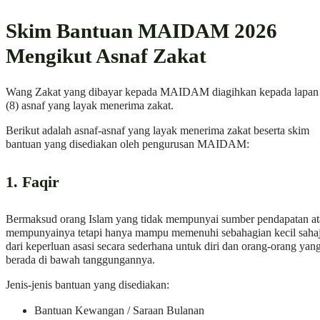
Skim Bantuan MAIDAM 2026
Mengikut Asnaf Zakat
Wang Zakat yang dibayar kepada MAIDAM diagihkan kepada lapan
(8) asnaf yang layak menerima zakat.
Berikut adalah asnaf-asnaf yang layak menerima zakat beserta skim
bantuan yang disediakan oleh pengurusan MAIDAM:
1. Faqir
Bermaksud orang Islam yang tidak mempunyai sumber pendapatan a
mempunyainya tetapi hanya mampu memenuhi sebahagian kecil saha
dari keperluan asasi secara sederhana untuk diri dan orang-orang yan
berada di bawah tanggungannya.
Jenis-jenis bantuan yang disediakan:
Bantuan Kewangan / Saraan Bulanan