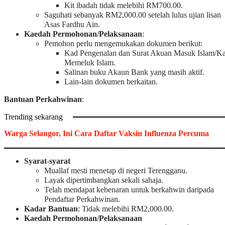
Kit ibadah tidak melebihi RM700.00.
Saguhati sebanyak RM2,000.00 setelah lulus ujian lisan
Asas Fardhu Ain.
Kaedah Permohonan/Pelaksanaan
:
Pemohon perlu mengemukakan dokumen berikut:
Kad Pengenalan dan Surat Akuan Masuk Islam/K
Memeluk Islam.
Salinan buku Akaun Bank yang masih aktif.
Lain-lain dokumen berkaitan.
Bantuan Perkahwinan
:
Trending sekarang
Warga Selangor, Ini Cara Daftar Vaksin Influenza Percuma
Syarat-syarat
Muallaf mesti menetap di negeri Terengganu.
Layak dipertimbangkan sekali sahaja.
Telah mendapat kebenaran untuk berkahwin daripada
Pendaftar Perkahwinan.
Kadar Bantuan
: Tidak melebihi RM2,000.00.
Kaedah Permohonan/Pelaksanaan