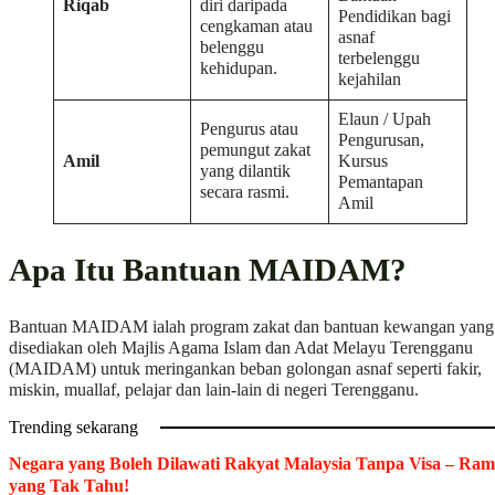
Riqab
diri daripada
Pendidikan bagi
cengkaman atau
asnaf
belenggu
terbelenggu
kehidupan.
kejahilan
Elaun / Upah
Pengurus atau
Pengurusan,
pemungut zakat
Amil
Kursus
yang dilantik
Pemantapan
secara rasmi.
Amil
Apa Itu Bantuan MAIDAM?
Bantuan MAIDAM ialah program zakat dan bantuan kewangan yang
disediakan oleh Majlis Agama Islam dan Adat Melayu Terengganu
(MAIDAM) untuk meringankan beban golongan asnaf seperti fakir,
miskin, muallaf, pelajar dan lain-lain di negeri Terengganu.
Trending sekarang
Negara yang Boleh Dilawati Rakyat Malaysia Tanpa Visa – Ram
yang Tak Tahu!