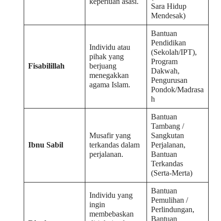
keperluan asasi.
Sara Hidup
Mendesak)
Bantuan
Pendidikan
Individu atau
(Sekolah/IPT),
pihak yang
Program
Fisabilillah
berjuang
Dakwah,
menegakkan
Pengurusan
agama Islam.
Pondok/Madrasa
h
Bantuan
Tambang /
Musafir yang
Sangkutan
Ibnu Sabil
terkandas dalam
Perjalanan,
perjalanan.
Bantuan
Terkandas
(Serta-Merta)
Bantuan
Individu yang
Pemulihan /
ingin
Perlindungan,
membebaskan
Bantuan