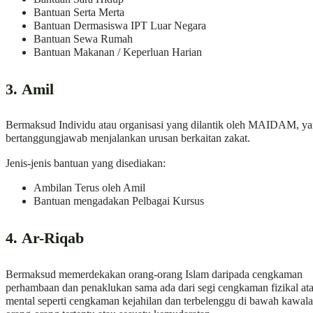
Bantuan Serta Merta
Bantuan Dermasiswa IPT Luar Negara
Bantuan Sewa Rumah
Bantuan Makanan / Keperluan Harian
3. Amil
Bermaksud Individu atau organisasi yang dilantik oleh MAIDAM, y
bertanggungjawab menjalankan urusan berkaitan zakat.
Jenis-jenis bantuan yang disediakan:
Ambilan Terus oleh Amil
Bantuan mengadakan Pelbagai Kursus
4. Ar-Riqab
Bermaksud memerdekakan orang-orang Islam daripada cengkaman
perhambaan dan penaklukan sama ada dari segi cengkaman fizikal at
mental seperti cengkaman kejahilan dan terbelenggu di bawah kawal