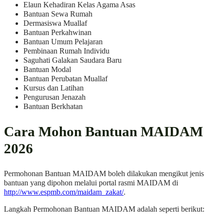
Elaun Kehadiran Kelas Agama Asas
Bantuan Sewa Rumah
Dermasiswa Muallaf
Bantuan Perkahwinan
Bantuan Umum Pelajaran
Pembinaan Rumah Individu
Saguhati Galakan Saudara Baru
Bantuan Modal
Bantuan Perubatan Muallaf
Kursus dan Latihan
Pengurusan Jenazah
Bantuan Berkhatan
Cara Mohon Bantuan MAIDAM
2026
Permohonan Bantuan MAIDAM boleh dilakukan mengikut jenis
bantuan yang dipohon melalui portal rasmi MAIDAM di
http://www.espmb.com/maidam_zakat/
.
Langkah Permohonan Bantuan MAIDAM adalah seperti berikut: