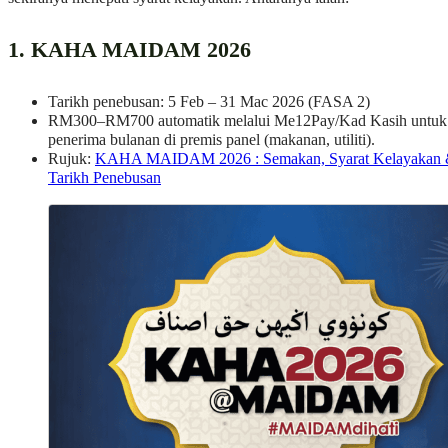
1. KAHA MAIDAM 2026
Tarikh penebusan: 5 Feb – 31 Mac 2026 (FASA 2)
RM300–RM700 automatik melalui Me12Pay/Kad Kasih untuk
penerima bulanan di premis panel (makanan, utiliti).
Rujuk:
KAHA
MAIDAM 2026 : Semakan, Syarat Kelayakan
Tarikh Penebusan