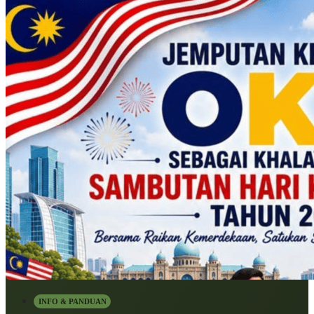
INFO & PANDUAN