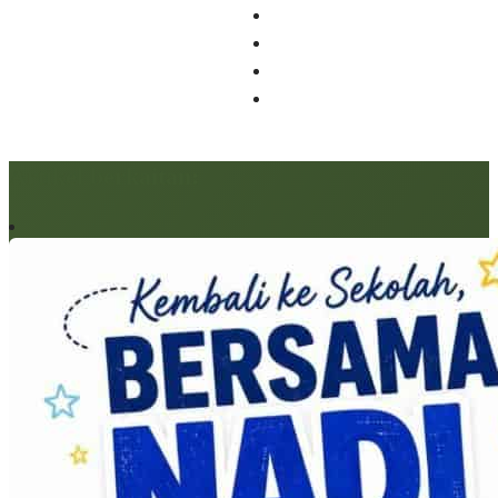
Artikel berkaitan: