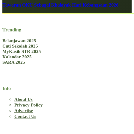
Tawaran OKU Sebagai Khalayak Hari Kebangsaan 2026
Trending
Belanjawan 2025
Cuti Sekolah 2025
MyKasih STR 2025
Kalendar 2025
SARA 2025
Info
About Us
Privacy Policy
Advertise
Contact Us