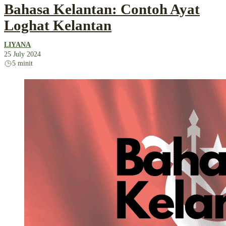
Bahasa Kelantan: Contoh Ayat
Loghat Kelantan
LIYANA
25 July 2024
5 minit