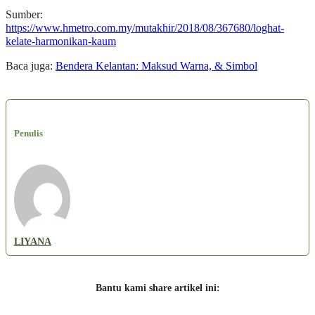
Sumber:
https://www.hmetro.com.my/mutakhir/2018/08/367680/loghat-
kelate-harmonikan-kaum
Baca juga:
Bendera Kelantan: Maksud Warna, & Simbol
Penulis
LIYANA
Bantu kami share artikel ini: