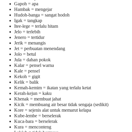
Gapoh = apa
Hambak = mengejar
Hudoh-banga = sangat hodoh
Igak = tangkap
Itee-lege = terlalu hitam
Jelo = terlebih
Jenero = tertidur
Jerik = menangis
Jet = perbuatan menendang
Jolo = betul
Jula = dahan pokok
Kalar = pensel warna
Kale = pensel
Kekoh = gigit
Kelik = balik
Kemah-kemim = ikatan yang terlalu ketat
Kerah-kejun = kaku
Khenak = membuat jahat
Kicik = membuang air besar tidak sengaja (sedikit)
Kore = sejenis alat untuk memarut kelapa
Kube-lembe = berselerak
Kuca-bara = berselerak
Kura = menconteng