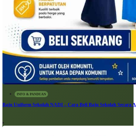
INFO & PANDUAN
Baju Uniform Sekolah NADI – Cara Beli Baju Sekolah Secara 