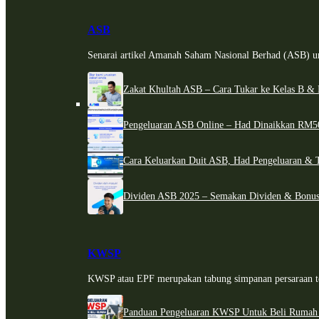
ASB
Senarai artikel Amanah Saham Nasional Berhad (ASB) un
Zakat Khultah ASB – Cara Tukar ke Kelas B & 
Pengeluaran ASB Online – Had Dinaikkan RM5
Cara Keluarkan Duit ASB, Had Pengeluaran & 
Dividen ASB 2025 – Semakan Dividen & Bonus
KWSP
KWSP atau EPF merupakan tabung simpanan persaraan te
Panduan Pengeluaran KWSP Untuk Beli Rumah