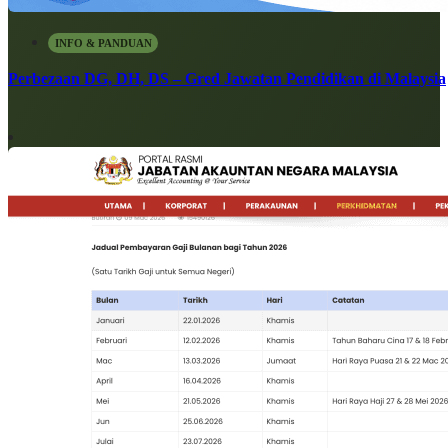
INFO & PANDUAN
Perbezaan DG, DH, DS – Gred Jawatan Pendidikan di Malaysia