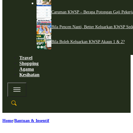
Caruman KWSP – Berapa Potongan Gaji Pekerj
Bila Pencen Nanti, Better Keluarkan KWSP Sed
Bila Boleh Keluarkan KWSP Akaun 1 & 2?
Travel
Shopping
Agama
Kesihatan
Home
Bantuan & Insentif