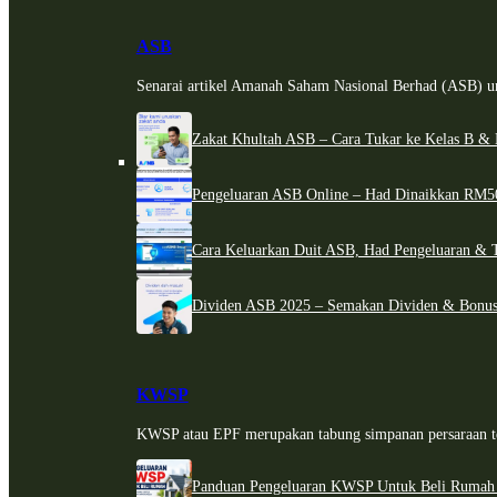
ASB
Senarai artikel Amanah Saham Nasional Berhad (ASB) un
Zakat Khultah ASB – Cara Tukar ke Kelas B & 
Pengeluaran ASB Online – Had Dinaikkan RM5
Cara Keluarkan Duit ASB, Had Pengeluaran & 
Dividen ASB 2025 – Semakan Dividen & Bonus
KWSP
KWSP atau EPF merupakan tabung simpanan persaraan te
Panduan Pengeluaran KWSP Untuk Beli Rumah