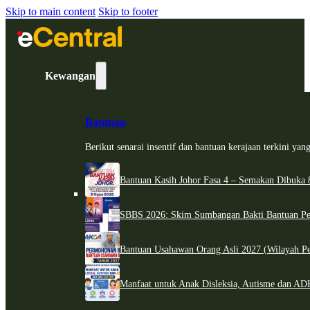
Skip to main content
Skip to footer
Kewangan
Bantuan
Berikut senarai insentif dan bantuan kerajaan terkini ya
Bantuan Kasih Johor Fasa 4 – Semakan Dibuka 8
SBBS 2026: Skim Sumbangan Bakti Bantuan Per
Bantuan Usahawan Orang Asli 2027 (Wilayah Pe
Manfaat untuk Anak Disleksia, Autisme dan 