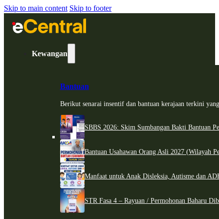
Skip to main content
Skip to footer
Kewangan
Bantuan
Berikut senarai insentif dan bantuan kerajaan terkini ya
SBBS 2026: Skim Sumbangan Bakti Bantuan Per
Bantuan Usahawan Orang Asli 2027 (Wilayah Pe
Manfaat untuk Anak Disleksia, Autisme dan 
STR Fasa 4 – Rayuan / Permohonan Baharu Dib