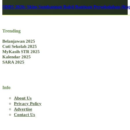
SBBS 2026: Skim Sumbangan Bakti Bantuan Persekolahan (Kope
Trending
Belanjawan 2025
Cuti Sekolah 2025
MyKasih STR 2025
Kalendar 2025
SARA 2025
Info
About Us
Privacy Policy
Advertise
Contact Us