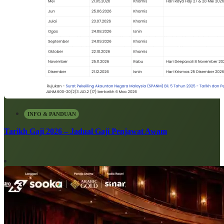
INFO & PANDUAN
Tarikh Gaji 2026 – Jadual Gaji Penjawat Awam