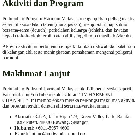
Aktiviti dan Program
Pertubuhan Poligami Harmoni Malaysia menganjurkan pelbagai aktivi
seperti diskusi dalam talian (munaqasyah), menghadiri majlis ilmu
bersama-sama (daurah), perkelahan keluarga (rehlah), dan lawatan
kepada tokoh-tokoh terpilih atau ahli yang ditimpa musibah (ziarah).
Aktiviti-aktiviti ini bertujuan memperkukuhkan ukhwah dan silaturah
di kalangan ahli serta meningkatkan pemahaman mengenai poligami
harmoni.
Maklumat Lanjut
Pertubuhan Poligami Harmoni Malaysia aktif di media sosial seperti
Facebook dan YouTube melalui saluran “TV HARMONI
CHANNEL”. Ini membolehkan mereka berkongsi maklumat, aktiviti
dan program terkini dengan ahli serta masyarakat umum
Alamat:
23-1-A, Jalan Hijau 5/3, Green Valley Park, Bandar
Tasik Puteri, 48020 Rawang, Selangor
Hubungi:
+6011-5957 4600
E-mel:
hotline@poligamiharmoni.org