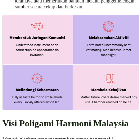
teraniaya atau memerlukan bantuan melalui penggemblengan
sumber secara cekap dan berkesan.
Visi Poligami Harmoni Malaysia