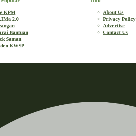
 Popular
Info
e KPM
About Us
IMa 2.0
Privacy Policy
angan
Advertise
arai Bantuan
Contact Us
ck Saman
iden KWSP