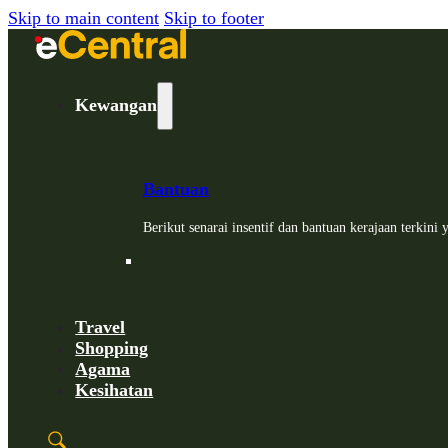
Skip to main content
Skip to footer
Kewangan
Bantuan
Berikut senarai insentif dan bantuan kerajaan terkin
Travel
Shopping
Agama
Kesihatan