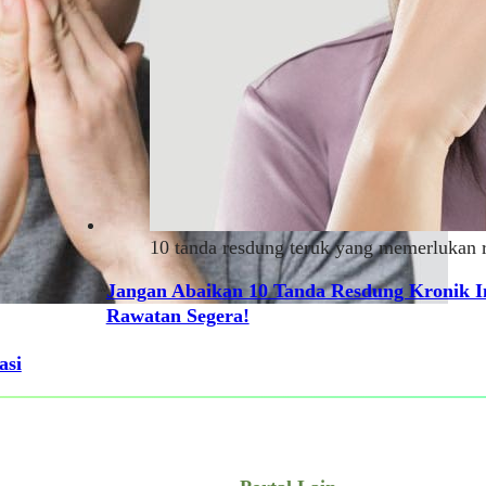
10 tanda resdung teruk yang memerlukan 
Jangan Abaikan 10 Tanda Resdung Kronik I
Rawatan Segera!
asi