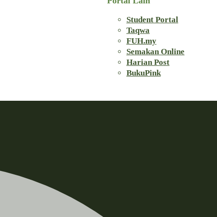
Portal Lain
Student Portal
Taqwa
FUH.my
Semakan Online
Harian Post
BukuPink