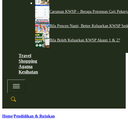
Caruman KWSP – Berapa Potongan Gaji Pekerj
Bila Pencen Nanti, Better Keluarkan KWSP Sed
Bila Boleh Keluarkan KWSP Akaun 1 & 2?
Travel
Shopping
Agama
Kesihatan
Home
Pendidikan & Rujukan