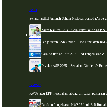
ASB
Senarai artikel Amanah Saham Nasional Berhad (ASB) un
Zakat Khultah ASB – Cara Tukar ke Kelas B & 
Pengeluaran ASB Online – Had Dinaikkan RM5
Cara Keluarkan Duit ASB, Had Pengeluaran & 
Dividen ASB 2025 – Semakan Dividen & Bonus
KWSP
KWSP atau EPF merupakan tabung simpanan persaraan te
Panduan Pengeluaran KWSP Untuk Beli Rumah