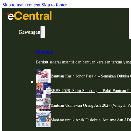
Skip to main content
Skip to footer
Kewangan
Bantuan
Berikut senarai insentif dan bantuan kerajaan terkini ya
Bantuan Kasih Johor Fasa 4 – Semakan Dibuka 8
SBBS 2026: Skim Sumbangan Bakti Bantuan Per
Bantuan Usahawan Orang Asli 2027 (Wilayah Pe
Manfaat untuk Anak Disleksia, Autisme dan 