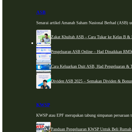
ASB
Senarai artikel Amanah Saham Nasional Berhad (ASB) un
Zakat Khultah ASB – Cara Tukar ke Kelas B & 
Pengeluaran ASB Online – Had Dinaikkan RM5
Cara Keluarkan Duit ASB, Had Pengeluaran & 
Dividen ASB 2025 – Semakan Dividen & Bonus
KWSP
KWSP atau EPF merupakan tabung simpanan persaraan te
Panduan Pengeluaran KWSP Untuk Beli Rumah