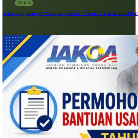
TERKINI
Status Gaji Rakyat Malaysia Terkini – Semak Laporan DOSM di