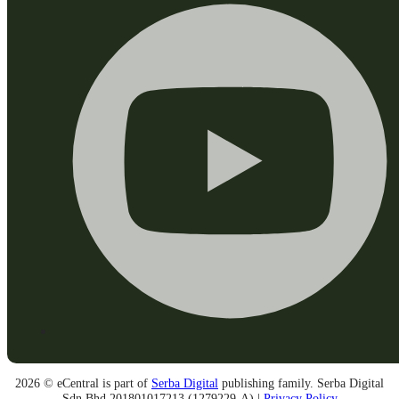
2026 © eCentral is part of
Serba Digital
publishing family. Serba Digital
Sdn Bhd 201801017213 (1279229-A) |
Privacy Policy