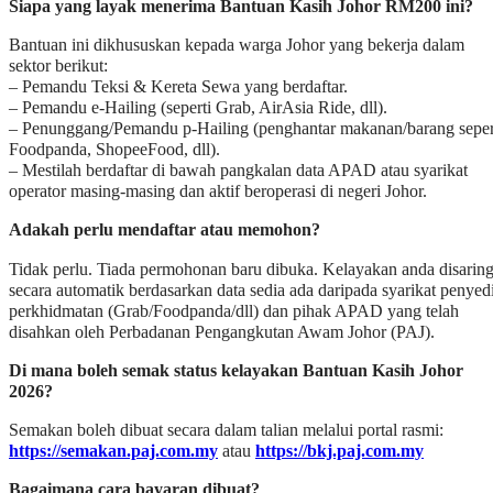
Siapa yang layak menerima Bantuan Kasih Johor RM200 ini?
Bantuan ini dikhususkan kepada warga Johor yang bekerja dalam
sektor berikut:
– Pemandu Teksi & Kereta Sewa yang berdaftar.
– Pemandu e-Hailing (seperti Grab, AirAsia Ride, dll).
– Penunggang/Pemandu p-Hailing (penghantar makanan/barang seper
Foodpanda, ShopeeFood, dll).
– Mestilah berdaftar di bawah pangkalan data APAD atau syarikat
operator masing-masing dan aktif beroperasi di negeri Johor.
Adakah perlu mendaftar atau memohon?
Tidak perlu. Tiada permohonan baru dibuka. Kelayakan anda disarin
secara automatik berdasarkan data sedia ada daripada syarikat penyed
perkhidmatan (Grab/Foodpanda/dll) dan pihak APAD yang telah
disahkan oleh Perbadanan Pengangkutan Awam Johor (PAJ).
Di mana boleh semak status kelayakan Bantuan Kasih Johor
2026?
Semakan boleh dibuat secara dalam talian melalui portal rasmi:
https://semakan.paj.com.my
atau
https://bkj.paj.com.my
Bagaimana cara bayaran dibuat?