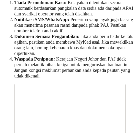
Tiada Permohonan Baru:
Kelayakan ditentukan secara
automatik berdasarkan pangkalan data sedia ada daripada AP
dan syarikat operator yang telah disahkan.
Notifikasi SMS/WhatsApp:
Penerima yang layak juga biasan
akan menerima pesanan rasmi daripada pihak PAJ. Pastikan
nombor telefon anda aktif.
Dokumen Semasa Pengambilan:
Jika anda perlu hadir ke lok
agihan, pastikan anda membawa MyKad asal. Jika mewakilkan
orang lain, borang kebenaran khas dan dokumen sokongan
diperlukan.
Waspada Penipuan:
Kerajaan Negeri Johor dan PAJ tidak
pernah melantik pihak ketiga untuk menguruskan bantuan ini.
Jangan kongsi maklumat perbankan anda kepada pautan yang
tidak dikenali.