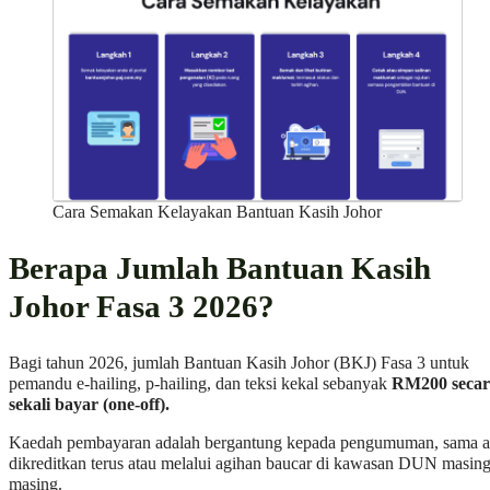
Cara Semakan Kelayakan Bantuan Kasih Johor
Berapa Jumlah Bantuan Kasih
Johor Fasa 3 2026?
Bagi tahun 2026, jumlah Bantuan Kasih Johor (BKJ) Fasa 3 untuk
pemandu e-hailing, p-hailing, dan teksi kekal sebanyak
RM200 secar
sekali bayar (one-off).
Kaedah pembayaran adalah bergantung kepada pengumuman, sama 
dikreditkan terus atau melalui agihan baucar di kawasan DUN masing
masing.