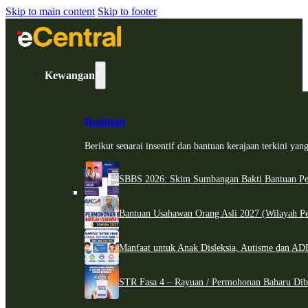
Skip to main content
Skip to footer
Kewangan
Bantuan
Berikut senarai insentif dan bantuan kerajaan terkini ya
SBBS 2026: Skim Sumbangan Bakti Bantuan Per
Bantuan Usahawan Orang Asli 2027 (Wilayah Pe
Manfaat untuk Anak Disleksia, Autisme dan 
STR Fasa 4 – Rayuan / Permohonan Baharu Dib