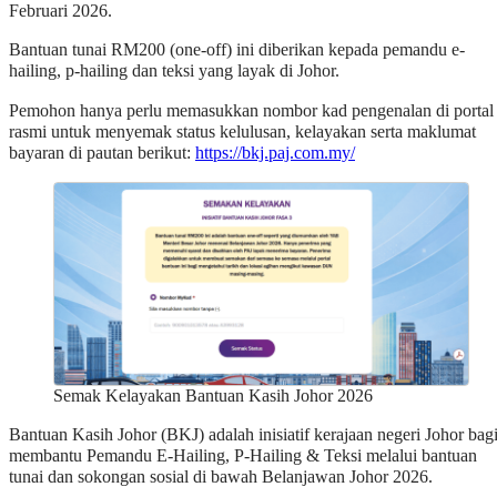
Februari 2026.
Bantuan tunai RM200 (one-off) ini diberikan kepada pemandu e-
hailing, p-hailing dan teksi yang layak di Johor.
Pemohon hanya perlu memasukkan nombor kad pengenalan di portal
rasmi untuk menyemak status kelulusan, kelayakan serta maklumat
bayaran di pautan berikut:
https://bkj.paj.com.my/
Semak Kelayakan Bantuan Kasih Johor 2026
Bantuan Kasih Johor (BKJ) adalah inisiatif kerajaan negeri Johor bag
membantu Pemandu E-Hailing, P-Hailing & Teksi melalui bantuan
tunai dan sokongan sosial di bawah Belanjawan Johor 2026.