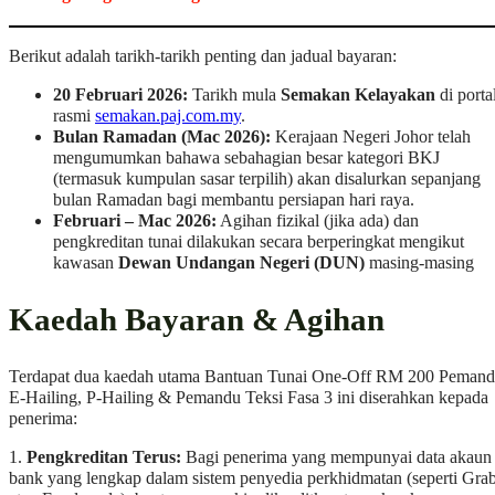
Berikut adalah tarikh-tarikh penting dan jadual bayaran:
20 Februari 2026:
Tarikh mula
Semakan Kelayakan
di porta
rasmi
semakan.paj.com.my
.
Bulan Ramadan (Mac 2026):
Kerajaan Negeri Johor telah
mengumumkan bahawa sebahagian besar kategori BKJ
(termasuk kumpulan sasar terpilih) akan disalurkan sepanjang
bulan Ramadan bagi membantu persiapan hari raya.
Februari – Mac 2026:
Agihan fizikal (jika ada) dan
pengkreditan tunai dilakukan secara berperingkat mengikut
kawasan
Dewan Undangan Negeri (DUN)
masing-masing
Kaedah Bayaran & Agihan
Terdapat dua kaedah utama Bantuan Tunai One-Off RM 200 Peman
E-Hailing, P-Hailing & Pemandu Teksi Fasa 3 ini diserahkan kepada
penerima:
1.
Pengkreditan Terus:
Bagi penerima yang mempunyai data akaun
bank yang lengkap dalam sistem penyedia perkhidmatan (seperti Gra