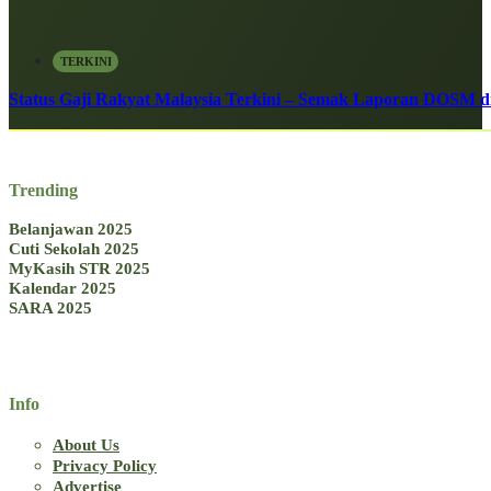
TERKINI
Status Gaji Rakyat Malaysia Terkini – Semak Laporan DOSM di
Trending
Belanjawan 2025
Cuti Sekolah 2025
MyKasih STR 2025
Kalendar 2025
SARA 2025
Info
About Us
Privacy Policy
Advertise