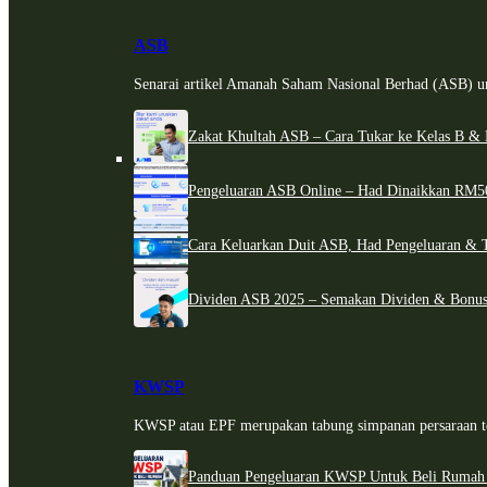
ASB
Senarai artikel Amanah Saham Nasional Berhad (ASB) un
Zakat Khultah ASB – Cara Tukar ke Kelas B & 
Pengeluaran ASB Online – Had Dinaikkan RM5
Cara Keluarkan Duit ASB, Had Pengeluaran & 
Dividen ASB 2025 – Semakan Dividen & Bonus
KWSP
KWSP atau EPF merupakan tabung simpanan persaraan te
Panduan Pengeluaran KWSP Untuk Beli Rumah