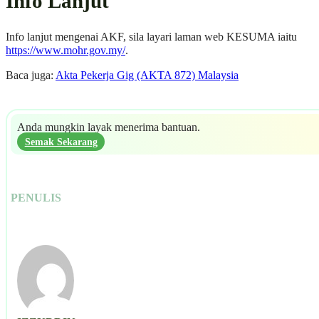
Info Lanjut
Info lanjut mengenai AKF, sila layari laman web KESUMA iaitu
https://www.mohr.gov.my/
.
Baca juga:
Akta Pekerja Gig (AKTA 872) Malaysia
Anda mungkin layak menerima bantuan.
Semak Sekarang
PENULIS