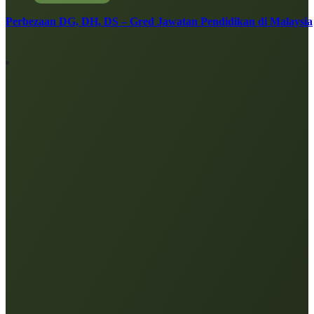
Perbezaan DG, DH, DS – Gred Jawatan Pendidikan di Malaysia