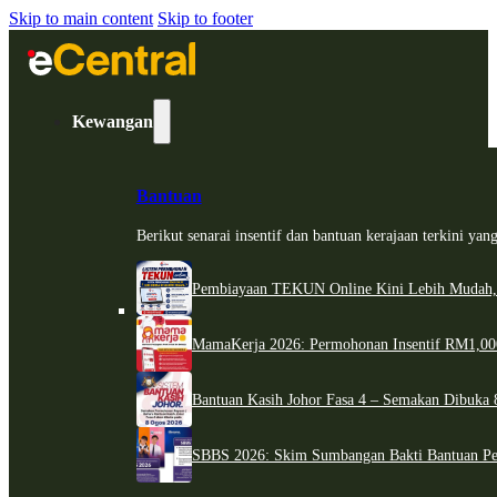
Skip to main content
Skip to footer
Kewangan
Bantuan
Berikut senarai insentif dan bantuan kerajaan terkini ya
Pembiayaan TEKUN Online Kini Lebih Mudah,
MamaKerja 2026: Permohonan Insentif RM1,000
Bantuan Kasih Johor Fasa 4 – Semakan Dibuka 8
SBBS 2026: Skim Sumbangan Bakti Bantuan Per