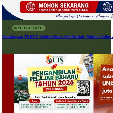
BANTUAN & INSENTIF
Pembiayaan TEKUN Online Kini Lebih Mudah, Mohon Online 