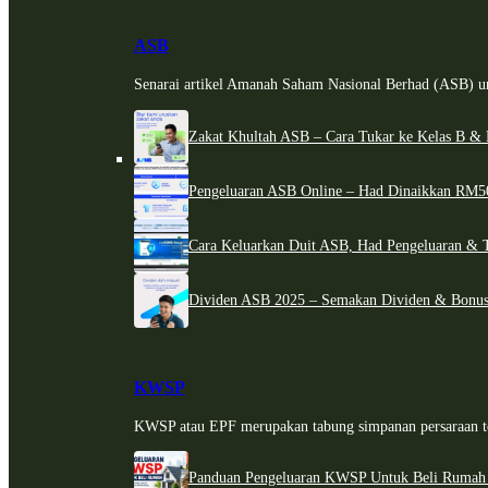
ASB
Senarai artikel Amanah Saham Nasional Berhad (ASB) un
Zakat Khultah ASB – Cara Tukar ke Kelas B & 
Pengeluaran ASB Online – Had Dinaikkan RM5
Cara Keluarkan Duit ASB, Had Pengeluaran & 
Dividen ASB 2025 – Semakan Dividen & Bonus
KWSP
KWSP atau EPF merupakan tabung simpanan persaraan te
Panduan Pengeluaran KWSP Untuk Beli Rumah