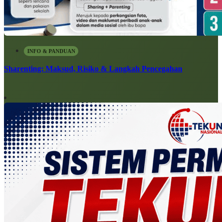
INFO & PANDUAN
Sharenting: Maksud, Risiko & Langkah Pencegahan