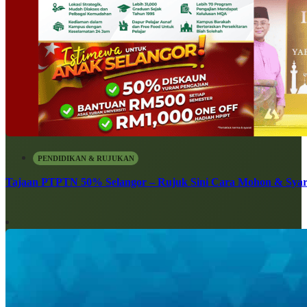
PENDIDIKAN & RUJUKAN
Tajaan PTPTN 50% Selangor – Rujuk Sini Cara Mohon & Syar