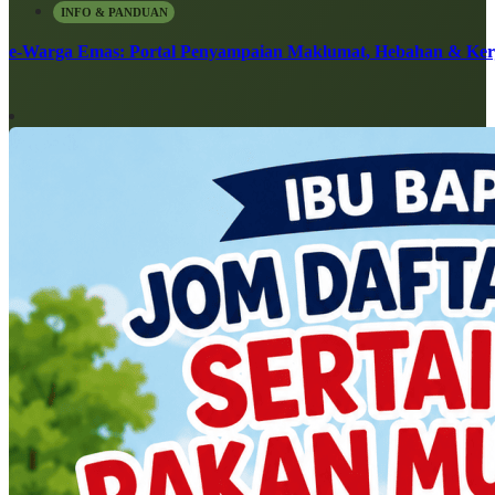
INFO & PANDUAN
e-Warga Emas: Portal Penyampaian Maklumat, Hebahan & Ke