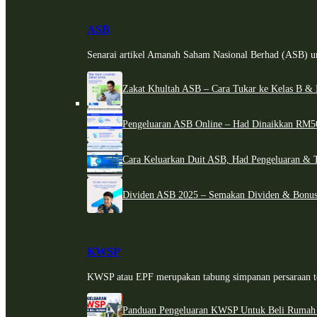
ASB
Senarai artikel Amanah Saham Nasional Berhad (ASB) un
Zakat Khultah ASB – Cara Tukar ke Kelas B & 
Pengeluaran ASB Online – Had Dinaikkan RM5
Cara Keluarkan Duit ASB, Had Pengeluaran & 
Dividen ASB 2025 – Semakan Dividen & Bonus
KWSP
KWSP atau EPF merupakan tabung simpanan persaraan te
Panduan Pengeluaran KWSP Untuk Beli Rumah