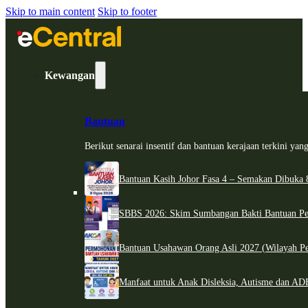
Skip to main content
Skip to footer
Kewangan
Bantuan
Berikut senarai insentif dan bantuan kerajaan terkini ya
Bantuan Kasih Johor Fasa 4 – Semakan Dibuka 8
SBBS 2026: Skim Sumbangan Bakti Bantuan Per
Bantuan Usahawan Orang Asli 2027 (Wilayah Pe
Manfaat untuk Anak Disleksia, Autisme dan 