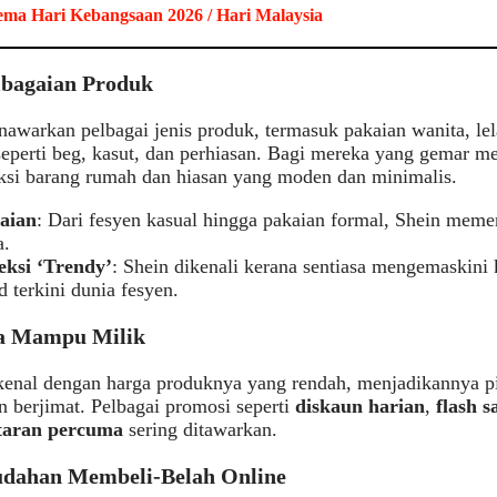
ma Hari Kebangsaan 2026 / Hari Malaysia
lbagaian Produk
awarkan pelbagai jenis produk, termasuk pakaian wanita, lel
seperti beg, kasut, dan perhiasan. Bagi mereka yang gemar m
ksi barang rumah dan hiasan yang moden dan minimalis.
aian
: Dari fesyen kasual hingga pakaian formal, Shein memen
a.
eksi ‘Trendy’
: Shein dikenali kerana sentiasa mengemaskini
d terkini dunia fesyen.
a Mampu Milik
kenal dengan harga produknya yang rendah, menjadikannya p
n berjimat. Pelbagai promosi seperti
diskaun harian
,
flash s
taran percuma
sering ditawarkan.
dahan Membeli-Belah Online