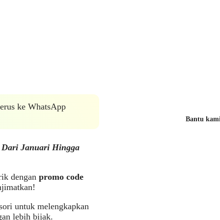
 terus ke WhatsApp
Bantu kami 
Dari Januari Hingga
rik dengan
promo code
jimatkan!
sesori untuk melengkapkan
n lebih bijak.