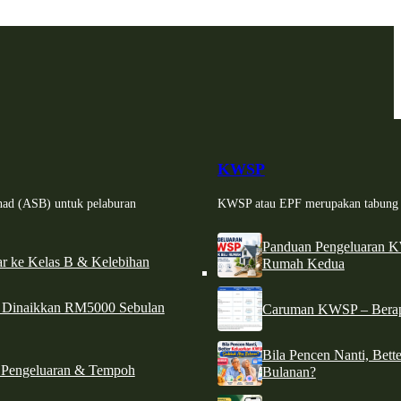
KWSP
had (ASB) untuk pelaburan
KWSP atau EPF merupakan tabung si
Panduan Pengeluaran 
r ke Kelas B & Kelebihan
Rumah Kedua
d Dinaikkan RM5000 Sebulan
Caruman KWSP – Berapa
Bila Pencen Nanti, Bet
 Pengeluaran & Tempoh
Bulanan?