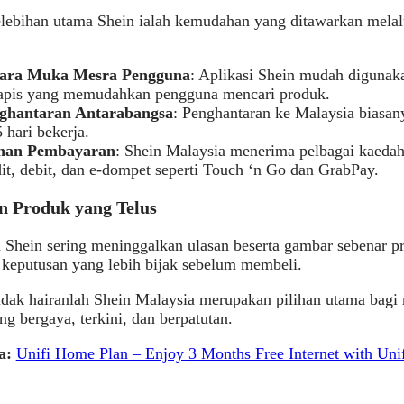
lebihan utama Shein ialah kemudahan yang ditawarkan melalu
ara Muka Mesra Pengguna
: Aplikasi Shein mudah digunaka
apis yang memudahkan pengguna mencari produk.
ghantaran Antarabangsa
: Penghantaran ke Malaysia biasa
 hari bekerja.
ihan Pembayaran
: Shein Malaysia menerima pelbagai kaeda
it, debit, dan e-dompet seperti Touch ‘n Go dan GrabPay.
an Produk yang Telus
 Shein sering meninggalkan ulasan beserta gambar sebenar 
keputusan yang lebih bijak sebelum membeli.
tidak hairanlah Shein Malaysia merupakan pilihan utama bag
ng bergaya, terkini, dan berpatutan.
ga:
Unifi Home Plan – Enjoy 3 Months Free Internet with Un