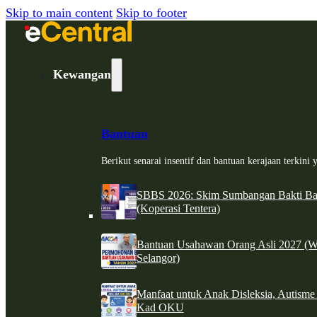
Skip to main content
Skip to footer
Kewangan
Bantuan
Berikut senarai insentif dan bantuan kerajaan terkin
SBBS 2026: Skim Sumbangan Bakti Ban
(Koperasi Tentera)
Bantuan Usahawan Orang Asli 2027 (W
Selangor)
Manfaat untuk Anak Disleksia, Autism
Kad OKU