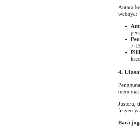
Antara ke
webnya:
Ant
pen
Pen
7-15
Pil
kred
4. Ulas
Pengguna
membuat 
Justeru, 
fesyen ya
Baca ju