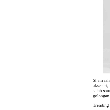
Shein ial
aksesori,
salah sat
golongan
Trending