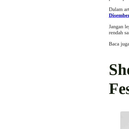
Dalam art
Disembe
Jangan le
rendah sa
Baca jug
Sh
Fe