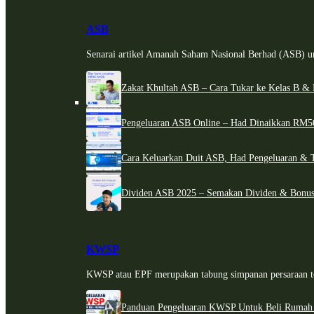
ASB
Senarai artikel Amanah Saham Nasional Berhad (ASB) un
Zakat Khultah ASB – Cara Tukar ke Kelas B & 
Pengeluaran ASB Online – Had Dinaikkan RM5
Cara Keluarkan Duit ASB, Had Pengeluaran & 
Dividen ASB 2025 – Semakan Dividen & Bonus
KWSP
KWSP atau EPF merupakan tabung simpanan persaraan te
Panduan Pengeluaran KWSP Untuk Beli Rumah