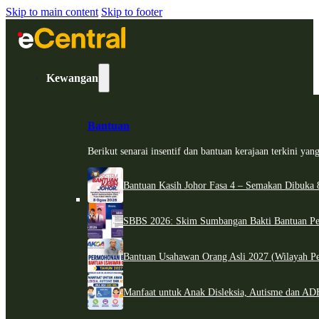
Skip to main content
Skip to footer
Kewangan
Bantuan
Berikut senarai insentif dan bantuan kerajaan terkini ya
Bantuan Kasih Johor Fasa 4 – Semakan Dibuka 8
SBBS 2026: Skim Sumbangan Bakti Bantuan Per
Bantuan Usahawan Orang Asli 2027 (Wilayah Pe
Manfaat untuk Anak Disleksia, Autisme dan 