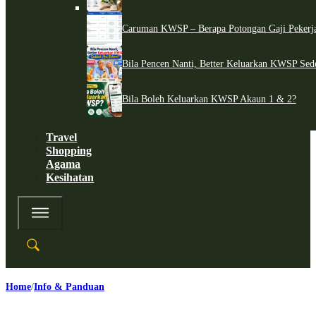
Caruman KWSP – Berapa Potongan Gaji Pekerj
Bila Pencen Nanti, Better Keluarkan KWSP Sed
Bila Boleh Keluarkan KWSP Akaun 1 & 2?
Travel
Shopping
Agama
Kesihatan
Home
Info & Panduan