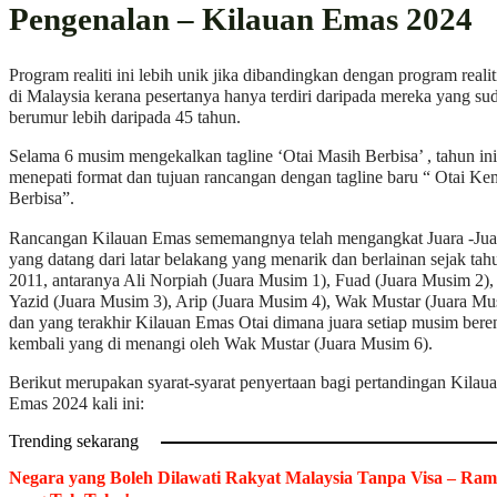
Pengenalan – Kilauan Emas 2024
Program realiti ini lebih unik jika dibandingkan dengan program realiti
di Malaysia kerana pesertanya hanya terdiri daripada mereka yang su
berumur lebih daripada 45 tahun.
Selama 6 musim mengekalkan tagline ‘Otai Masih Berbisa’ , tahun in
menepati format dan tujuan rancangan dengan tagline baru “ Otai Ke
Berbisa”.
Rancangan Kilauan Emas sememangnya telah mengangkat Juara -Jua
yang datang dari latar belakang yang menarik dan berlainan sejak tah
2011, antaranya Ali Norpiah (Juara Musim 1), Fuad (Juara Musim 2)
Yazid (Juara Musim 3), Arip (Juara Musim 4), Wak Mustar (Juara Mu
dan yang terakhir Kilauan Emas Otai dimana juara setiap musim bere
kembali yang di menangi oleh Wak Mustar (Juara Musim 6).
Berikut merupakan syarat-syarat penyertaan bagi pertandingan Kilau
Emas 2024 kali ini:
Trending sekarang
Negara yang Boleh Dilawati Rakyat Malaysia Tanpa Visa – Ram