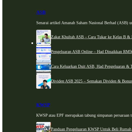
ASB
Senarai artikel Amanah Saham Nasional Berhad (ASB) un
Zakat Khultah ASB – Cara Tukar ke Kelas B & 
Pengeluaran ASB Online – Had Dinaikkan RM5
Cara Keluarkan Duit ASB, Had Pengeluaran & 
Dividen ASB 2025 – Semakan Dividen & Bonus
KWSP
KWSP atau EPF merupakan tabung simpanan persaraan te
Panduan Pengeluaran KWSP Untuk Beli Rumah