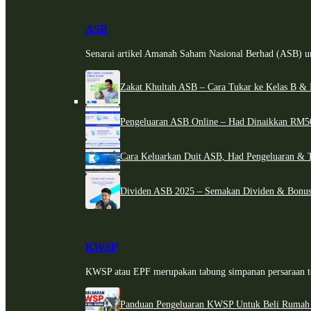
ASB
Senarai artikel Amanah Saham Nasional Berhad (ASB) un
Zakat Khultah ASB – Cara Tukar ke Kelas B & 
Pengeluaran ASB Online – Had Dinaikkan RM5
Cara Keluarkan Duit ASB, Had Pengeluaran & 
Dividen ASB 2025 – Semakan Dividen & Bonus
KWSP
KWSP atau EPF merupakan tabung simpanan persaraan te
Panduan Pengeluaran KWSP Untuk Beli Rumah