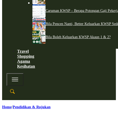
Caruman KWSP – Berapa Potongan Gaji Pekerj
Bila Pencen Nanti, Better Keluarkan KWSP Sed
Bila Boleh Keluarkan KWSP Akaun 1 & 2?
Travel
Shopping
Agama
Kesihatan
Home
Pendidikan & Rujukan