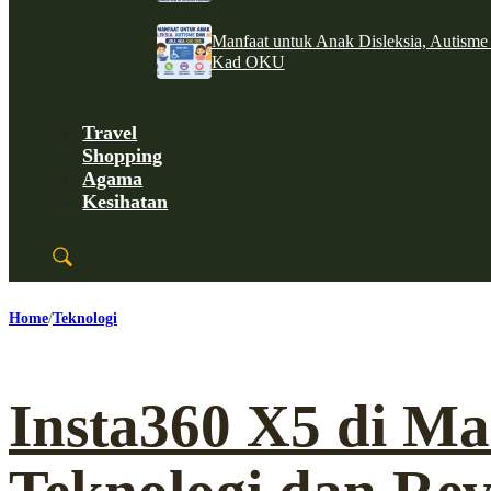
Manfaat untuk Anak Disleksia, Autism
Kad OKU
Travel
Shopping
Agama
Kesihatan
Home
Teknologi
Insta360 X5 di Ma