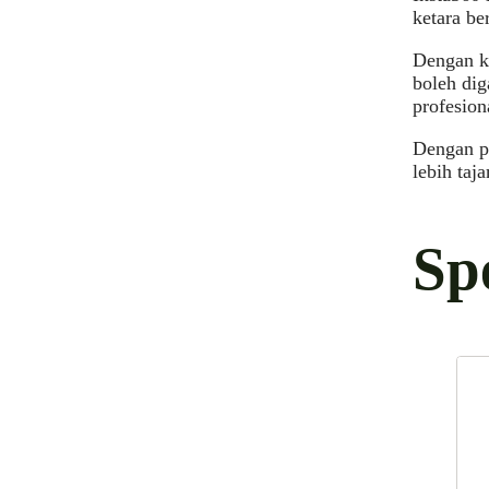
ketara b
Dengan ke
boleh dig
profesion
Dengan p
lebih taja
Sp