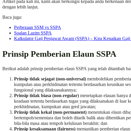
Artikel pada kali ini, kami akan berkongsi kepada anda berkenaan d
dengan lebih lanjut.
Baca juga:
Perbezaan SSM vs SSPA
Soalan Lazim SSPA
Kalkulator Gaji Penjawat Awam (SSPA) – Kira Kenaikan Gaji
Prinsip Pemberian Elaun SSPA
Berikut adalah prinsip pemberian elaun SSPA yang telah ditambah ba
Prinsip tidak sejagat (non-universal)
membolehkan pemberia
kumpulan atau perkhidmatan tertentu berdasarkan keunikan ses
fungsional yang dilaksanakannya;
Prinsip tidak biasa (non-regular)
menetapkan elauan hanya d
keadaan tertentu berdasarkan tugas yang dilaksanakan di luar k
perkhidmatan, kumpukan atau gred jawatan;
Prinsip tidak kekal (non-permanent)
menentukan elaun dibay
bertempoh/sementara dan boleh ditarik balik atau dihentikan 
bila-bila masa atau tempoh kelulusan berakhir; dan
Prinsip kesaksamaan (fairness)
memastikan pemberian elaun