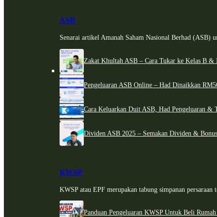
ASB
Senarai artikel Amanah Saham Nasional Berhad (ASB) un
Zakat Khultah ASB – Cara Tukar ke Kelas B & 
Pengeluaran ASB Online – Had Dinaikkan RM5
Cara Keluarkan Duit ASB, Had Pengeluaran & 
Dividen ASB 2025 – Semakan Dividen & Bonus
KWSP
KWSP atau EPF merupakan tabung simpanan persaraan te
Panduan Pengeluaran KWSP Untuk Beli Rumah