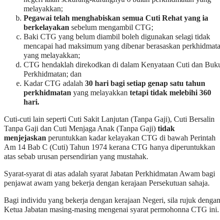
melayakkan;
Pegawai telah menghabiskan semua Cuti Rehat yang ia
berkelayakan
sebelum mengambil CTG;
Baki CTG yang belum diambil boleh digunakan selagi tidak
mencapai had maksimum yang dibenar berasaskan perkhidmat
yang melayakkan;
CTG hendaklah direkodkan di dalam Kenyataan Cuti dan Buk
Perkhidmatan; dan
Kadar CTG adalah
30 hari bagi setiap genap satu tahun
perkhidmatan
yang melayakkan
tetapi tidak melebihi 360
hari.
Cuti-cuti lain seperti Cuti Sakit Lanjutan (Tanpa Gaji), Cuti Bersalin
Tanpa Gaji dan Cuti Menjaga Anak (Tanpa Gaji)
tidak
menjejaskan
peruntukkan kadar kelayakan CTG di bawah Perintah
Am 14 Bab C (Cuti) Tahun 1974 kerana CTG hanya diperuntukkan
atas sebab urusan persendirian yang mustahak.
Syarat-syarat di atas adalah syarat Jabatan Perkhidmatan Awam bagi
penjawat awam yang bekerja dengan kerajaan Persekutuan sahaja.
Bagi individu yang bekerja dengan kerajaan Negeri, sila rujuk denga
Ketua Jabatan masing-masing mengenai syarat permohonna CTG ini.