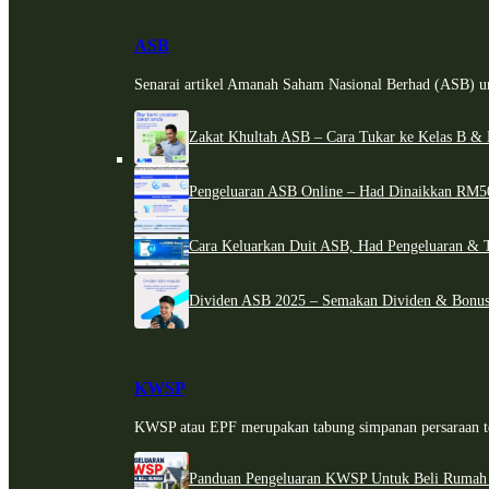
ASB
Senarai artikel Amanah Saham Nasional Berhad (ASB) un
Zakat Khultah ASB – Cara Tukar ke Kelas B & 
Pengeluaran ASB Online – Had Dinaikkan RM5
Cara Keluarkan Duit ASB, Had Pengeluaran & 
Dividen ASB 2025 – Semakan Dividen & Bonus
KWSP
KWSP atau EPF merupakan tabung simpanan persaraan te
Panduan Pengeluaran KWSP Untuk Beli Rumah