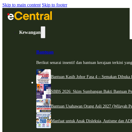
Skip to main content
Skip to footer
Kewangan
Bantuan
Berikut senarai insentif dan bantuan kerajaan terkini ya
Bantuan Kasih Johor Fasa 4 – Semakan Dibuka 8
SBBS 2026: Skim Sumbangan Bakti Bantuan Per
Bantuan Usahawan Orang Asli 2027 (Wilayah Pe
Manfaat untuk Anak Disleksia, Autisme dan 