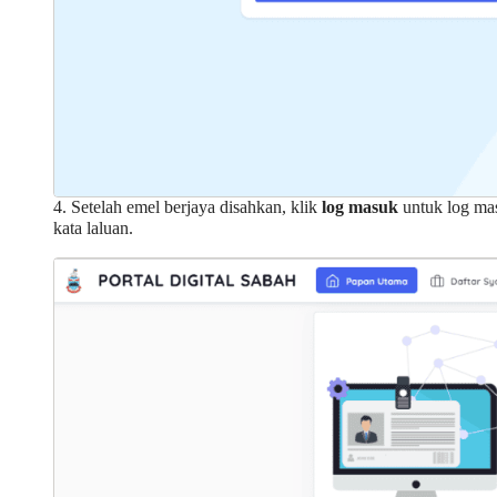
4. Setelah emel berjaya disahkan, klik
log masuk
untuk log m
kata laluan.