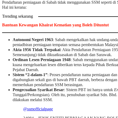
Pendaftaran perniagaan di Sabah tidak menggunakan SSM seperti di
Hal ini kerana:
Trending sekarang
Bantuan Kewangan Khairat Kematian yang Boleh Dituntut
Autonomi Negeri 1963
: Sabah mengekalkan hak undang-unda
pentadbiran perniagaan tempatan semasa pembentukan Malaysi
Akta 1956 Tidak Terpakai
: Akta Pendaftaran Perniagaan 19
Semenanjung) tidak dikuatkuasakan di Sabah dan Sarawak.
Ordinan Lesen Perniagaan 1948
: Sabah menggunakan undan
kuasa mengeluarkan lesen diberikan terus kepada Pihak Berku
Pejabat Daerah.
Sistem “2-dalam-1”
: Proses pendaftaran nama perniagaan dan
digabungkan sekali gus di bawah PBT daerah, berbeza denga
memerlukan pendaftaran SSM berasingan.
Pengecualian Syarikat Besar
: Sistem PBT ini hanya untuk
En
Tunggal/Perkongsian). Oleh itu, penubuhan syarikat Sdn. Bhd.
dilakukan melalui SSM.
@ssmofficialpage