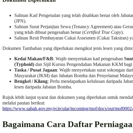
Salinan Kad Pengenalan yang telah disahkan benar oleh Jabat
(JPN).
Salinan Surat Perjanjian Sewa (Tenancy Agreement) atau Geran 
yang telah dibuat pengesahan benar (
Certified True Copy
).
Salinan Resit Pembayaran Cukai Assesmen (Cukai Taksiran) ya
Dokumen Tambahan yang diperlukan mengikut jenis lesen yang dim
Kedai Makan/F&B
: Wajib menyertakan kad pengesahan
Sunt
(Typhoid)
dan Sijil Kursus Pengendalian Makanan KKM bagi s
Taska / Pusat Jagaan
: Wajib menyertakan surat sokongan dar
Masyarakat (JKM) dan Jabatan Bomba dan Penyelamat Malays
Bengkel / Kilang
: Perlu mendapatkan kelulusan daripada Jaba
lesen daripada Jabatan Bomba.
Rujuk lebih lanjut syarat dan dokumen yang diperlukan untuk mendaf
melalui pautan berikut:
https://www.sabah.gov.my/ecircular/incoming/mof/docs/out/mof0002
Bagaimana Cara Daftar Perniagaa