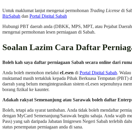
Untuk maklumat lanjut mengenai permohonan
Trading License
di Sab
BizSabah
dan
Portal Digital Sabah
Hubungi PBT daerah anda (DBKK, MPS, MPT, atau Pejabat Daerah) 
mengenai permohonan lesen perniagaan di Sabah.
Soalan Lazim Cara Daftar Pernia
Boleh kah saya daftar perniagaan Sabah secara online dari rum
Anda boleh memohon melalui
eLesen
di
Portal Digital Sabah
. Walau
muktamad masih tertakluk kepada Pihak Berkuasa Tempatan (PBT) d
daerah yang belum mengintegrasikan sistem eLesen sepenuhnya mem
borang fizikal ke kaunter.
Adakah rakyat Semenanjung atau Sarawak boleh daftar Enterpr
Boleh, tetapi ada syarat tambahan. Anda tidak boleh mendaftar perni
dengan MyCard Semenanjung/Sarawak begitu sahaja. Anda wajib me
Pass) yang sah daripada Jabatan Imigresen Negeri Sabah terlebih da
status penempatan perniagaan anda di sana.