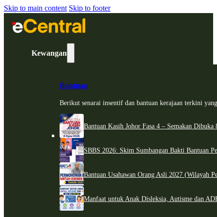
Skip to main content
Skip to footer
Kewangan
Bantuan
Berikut senarai insentif dan bantuan kerajaan terkini ya
Bantuan Kasih Johor Fasa 4 – Semakan Dibuka 8
SBBS 2026: Skim Sumbangan Bakti Bantuan Per
Bantuan Usahawan Orang Asli 2027 (Wilayah Pe
Manfaat untuk Anak Disleksia, Autisme dan 