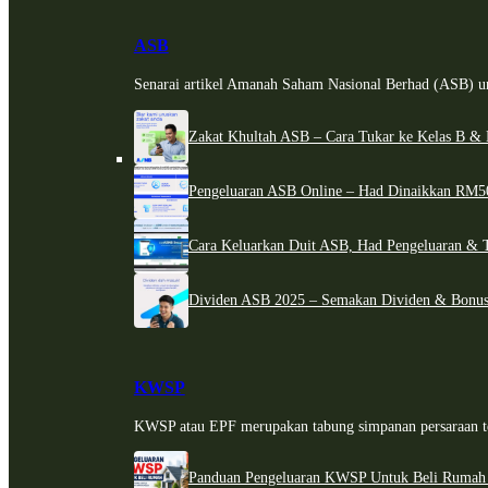
ASB
Senarai artikel Amanah Saham Nasional Berhad (ASB) un
Zakat Khultah ASB – Cara Tukar ke Kelas B & 
Pengeluaran ASB Online – Had Dinaikkan RM5
Cara Keluarkan Duit ASB, Had Pengeluaran & 
Dividen ASB 2025 – Semakan Dividen & Bonus
KWSP
KWSP atau EPF merupakan tabung simpanan persaraan te
Panduan Pengeluaran KWSP Untuk Beli Rumah