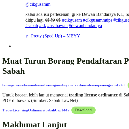
@cikgusamm
kalau ada isu perlesenan, gi ke Dewan Bandaraya KL, Sa
ditipu lagi 😂😂😂
#cikgusam
#cikgusammtips
#cikgus
#sabah
#kk
#usahawan
#dewanbandaraya
♬ Pretty (Sped Up) – MEYY
Muat Turun Borang Pendaftaran P
Sabah
borang-permohonan-lesen-berniaga-seksyen-5-ordinan-lesen-perniagaan-1948
Untuk bacaan lebih lanjut mengenai
trading license ordinance
di Sa
PDF di bawah: (Sumber: Sabah LawNet)
TradesLicensingOrdinance(SabahCap144)
Download
Maklumat Lanjut