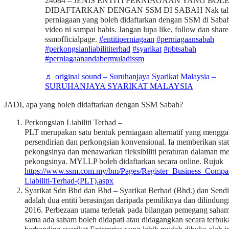
24084 – JENIS ENTITI PERNIAGAAN YANG BOL
DIDAFTARKAN DENGAN SSM DI SABAH Nak tahu je
perniagaan yang boleh didaftarkan dengan SSM di Saba
video ni sampai habis. Jangan lupa like, follow dan share
ssmofficialpage.
#entitiperniagaan
#perniagaansabah
#perkongsianliabilititerhad
#syarikat
#pbtsabah
#perniagaanandabermuladissm
♬ original sound – Suruhanjaya Syarikat Malaysia –
SURUHANJAYA SYARIKAT MALAYSIA
JADI, apa yang boleh didaftarkan dengan SSM Sabah?
Perkongsian Liabiliti Terhad –
PLT merupakan satu bentuk perniagaan alternatif yang menggabu
persendirian dan perkongsian konvensional. Ia memberikan statu
pekongsinya dan menawarkan fleksibiliti peraturan dalaman mela
pekongsinya. MYLLP boleh didaftarkan secara online. Rujuk
https://www.ssm.com.my/bm/Pages/Register_Business_Comp
Liabiliti-Terhad-(PLT).aspx
Syarikat Sdn Bhd dan Bhd – Syarikat Berhad (Bhd.) dan Sendi
adalah dua entiti berasingan daripada pemiliknya dan dilindung
2016. Perbezaan utama terletak pada bilangan pemegang saha
sama ada saham boleh didapati atau didagangkan secara terbu