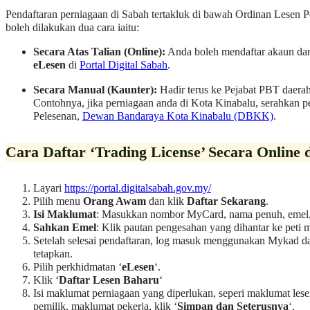
Pendaftaran perniagaan di Sabah tertakluk di bawah Ordinan Lesen 
boleh dilakukan dua cara iaitu:
Secara Atas Talian (Online):
Anda boleh mendaftar akaun da
eLesen
di
Portal Digital Sabah
.
Secara Manual (Kaunter):
Hadir terus ke Pejabat PBT daera
Contohnya, jika perniagaan anda di Kota Kinabalu, serahkan 
Pelesenan,
Dewan Bandaraya Kota Kinabalu (DBKK)
.
Cara Daftar ‘Trading License’ Secara Online 
Layari
https://portal.digitalsabah.gov.my/
Pilih menu
Orang Awam
dan klik
Daftar Sekarang
.
Isi Maklumat
: Masukkan nombor MyCard, nama penuh, emel, 
Sahkan Emel
: Klik pautan pengesahan yang dihantar ke peti 
Setelah selesai pendaftaran, log masuk menggunakan Mykad da
tetapkan.
Pilih perkhidmatan ‘
eLesen
‘.
Klik ‘
Daftar Lesen Baharu
‘
Isi maklumat perniagaan yang diperlukan, seperi maklumat lese
pemilik, maklumat pekerja, klik ‘
Simpan dan Seterusnya
‘.