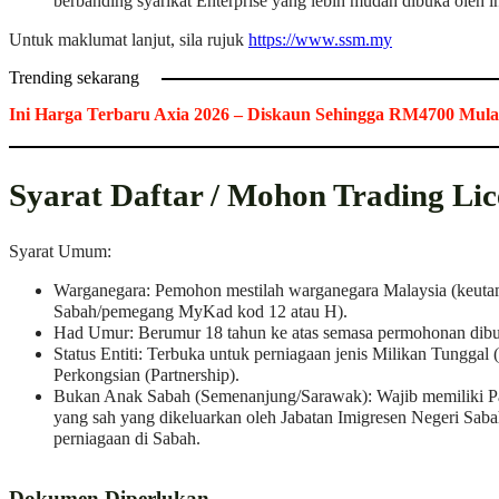
berbanding syarikat Enterprise yang lebih mudah dibuka oleh i
Untuk maklumat lanjut, sila rujuk
https://www.ssm.my
Trending sekarang
Ini Harga Terbaru Axia 2026 – Diskaun Sehingga RM4700 Mulai
Syarat Daftar / Mohon Trading Lic
Syarat Umum:
Warganegara: Pemohon mestilah warganegara Malaysia (keut
Sabah/pemegang MyKad kod 12 atau H).
Had Umur: Berumur 18 tahun ke atas semasa permohonan dibu
Status Entiti: Terbuka untuk perniagaan jenis Milikan Tunggal (
Perkongsian (Partnership).
Bukan Anak Sabah (Semenanjung/Sarawak): Wajib memiliki Pa
yang sah yang dikeluarkan oleh Jabatan Imigresen Negeri Sab
perniagaan di Sabah.
Dokumen Diperlukan