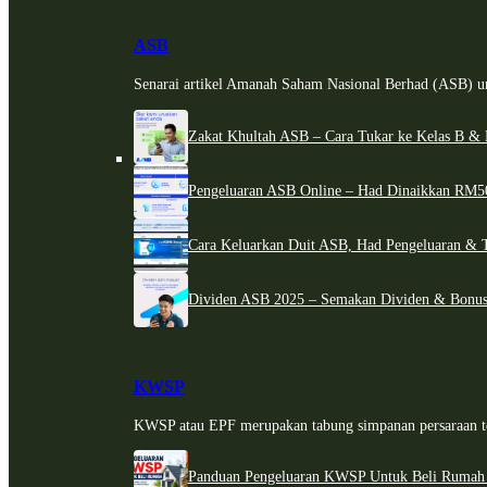
ASB
Senarai artikel Amanah Saham Nasional Berhad (ASB) un
Zakat Khultah ASB – Cara Tukar ke Kelas B & 
Pengeluaran ASB Online – Had Dinaikkan RM5
Cara Keluarkan Duit ASB, Had Pengeluaran & 
Dividen ASB 2025 – Semakan Dividen & Bonus
KWSP
KWSP atau EPF merupakan tabung simpanan persaraan te
Panduan Pengeluaran KWSP Untuk Beli Rumah