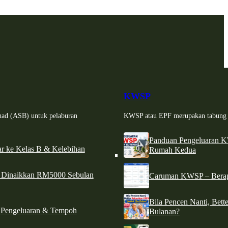
KWSP
had (ASB) untuk pelaburan
KWSP atau EPF merupakan tabung si
Panduan Pengeluaran 
r ke Kelas B & Kelebihan
Rumah Kedua
d Dinaikkan RM5000 Sebulan
Caruman KWSP – Berapa
Bila Pencen Nanti, Bet
 Pengeluaran & Tempoh
Bulanan?