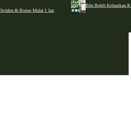
Bila Boleh Keluarkan 
ividen & Bonus Mulai 1 Jan