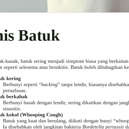
nis Batuk
k-kanak, batuk sering menjadi simptom biasa yang berkaitan
n seperti selesema atau bronkitis. Batuk boleh dibahagikan k
uk kering
Berbunyi seperti “
hacking
” tanpa lendir, biasanya disebabk
pernafasan.
uk berkahak
Berbunyi basah dengan lendir, sering dikaitkan dengan jangk
sinusitis.
uk kokol (Whooping Cough)
Batuk yang kuat dan berulang, diikuti dengan bunyi “whoo
Ia disebabkan oleh jangkitan bakteria
Bordetella pertussis
da