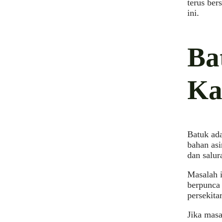
terus ber
ini.
Ba
Ka
Batuk ada
bahan asi
dan salur
Masalah i
berpunca 
persekita
Jika masa