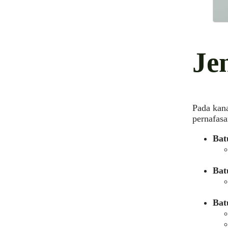
Je
Pada kana
pernafasa
Bat
Bat
Bat