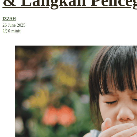
& Langkah Pence
IZZAH
26 June 2025
6 minit