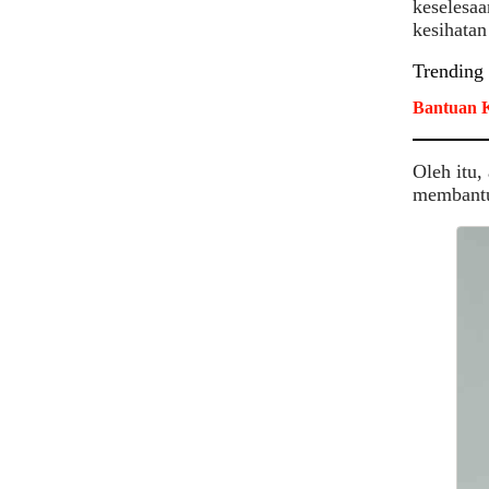
keselesaa
kesihatan
Trending
Bantuan K
Oleh itu,
membantu