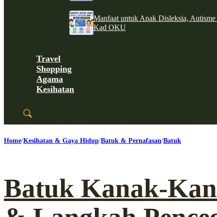
Manfaat untuk Anak Disleksia, Autism
Kad OKU
Travel
Shopping
Agama
Kesihatan
Home
Kesihatan & Gaya Hidup
Batuk & Pernafasan
Batuk
Batuk Kanak-Kan