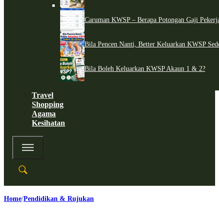
Caruman KWSP – Berapa Potongan Gaji Pekerj
Bila Pencen Nanti, Better Keluarkan KWSP Sed
Bila Boleh Keluarkan KWSP Akaun 1 & 2?
Travel
Shopping
Agama
Kesihatan
Home
Pendidikan & Rujukan