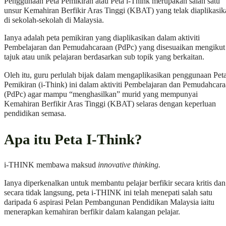
Penggunaan Peta Pemikiran atau Peta i-Think merupakan salah satu
unsur Kemahiran Berfikir Aras Tinggi (KBAT) yang telak diaplikasik
di sekolah-sekolah di Malaysia.
Ianya adalah peta pemikiran yang diaplikasikan dalam aktiviti
Pembelajaran dan Pemudahcaraan (PdPc) yang disesuaikan mengikut
tajuk atau unik pelajaran berdasarkan sub topik yang berkaitan.
Oleh itu, guru perlulah bijak dalam mengaplikasikan penggunaan Pet
Pemikiran (i-Think) ini dalam aktiviti Pembelajaran dan Pemudahcar
(PdPc) agar mampu “menghasilkan” murid yang mempunyai
Kemahiran Berfikir Aras Tinggi (KBAT) selaras dengan keperluan
pendidikan semasa.
Apa itu Peta I-Think?
i-THINK membawa maksud
innovative thinking.
Ianya diperkenalkan untuk membantu pelajar berfikir secara kritis dan
secara tidak langsung, peta i-THINK ini telah menepati salah satu
daripada 6 aspirasi Pelan Pembangunan Pendidikan Malaysia iaitu
menerapkan kemahiran berfikir dalam kalangan pelajar.