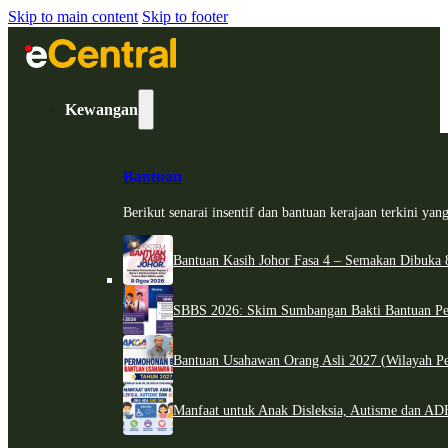
Skip to main content
Skip to footer
Kewangan
Bantuan
Berikut senarai insentif dan bantuan kerajaan terkini ya
Bantuan Kasih Johor Fasa 4 – Semakan Dibuka 8
SBBS 2026: Skim Sumbangan Bakti Bantuan Per
Bantuan Usahawan Orang Asli 2027 (Wilayah Pe
Manfaat untuk Anak Disleksia, Autisme dan 