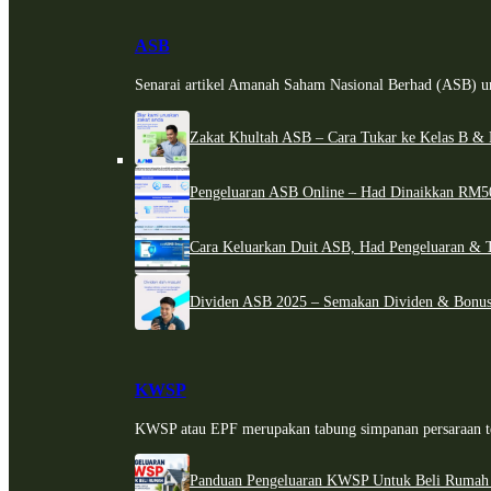
ASB
Senarai artikel Amanah Saham Nasional Berhad (ASB) un
Zakat Khultah ASB – Cara Tukar ke Kelas B & 
Pengeluaran ASB Online – Had Dinaikkan RM5
Cara Keluarkan Duit ASB, Had Pengeluaran & 
Dividen ASB 2025 – Semakan Dividen & Bonus
KWSP
KWSP atau EPF merupakan tabung simpanan persaraan te
Panduan Pengeluaran KWSP Untuk Beli Rumah