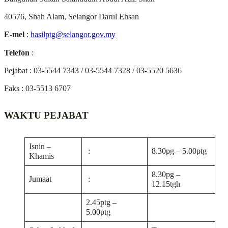
40576, Shah Alam, Selangor Darul Ehsan
E-mel
:
hasilptg@selangor.gov.my
Telefon
:
Pejabat : 03-5544 7343 / 03-5544 7328 / 03-5520 5636
Faks : 03-5513 6707
WAKTU PEJABAT
Isnin –
:
8.30pg – 5.00ptg
Khamis
8.30pg –
Jumaat
:
12.15tgh
2.45ptg –
5.00ptg