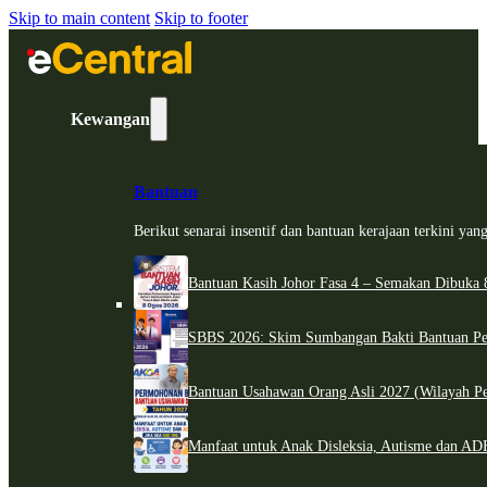
Skip to main content
Skip to footer
Kewangan
Bantuan
Berikut senarai insentif dan bantuan kerajaan terkini ya
Bantuan Kasih Johor Fasa 4 – Semakan Dibuka 8
SBBS 2026: Skim Sumbangan Bakti Bantuan Per
Bantuan Usahawan Orang Asli 2027 (Wilayah Pe
Manfaat untuk Anak Disleksia, Autisme dan 