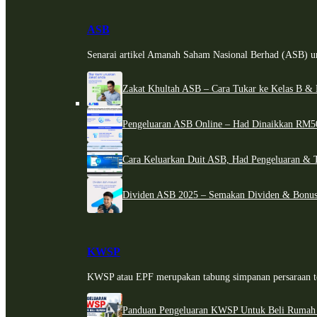
ASB
Senarai artikel Amanah Saham Nasional Berhad (ASB) un
Zakat Khultah ASB – Cara Tukar ke Kelas B & 
Pengeluaran ASB Online – Had Dinaikkan RM5
Cara Keluarkan Duit ASB, Had Pengeluaran & 
Dividen ASB 2025 – Semakan Dividen & Bonus
KWSP
KWSP atau EPF merupakan tabung simpanan persaraan te
Panduan Pengeluaran KWSP Untuk Beli Rumah