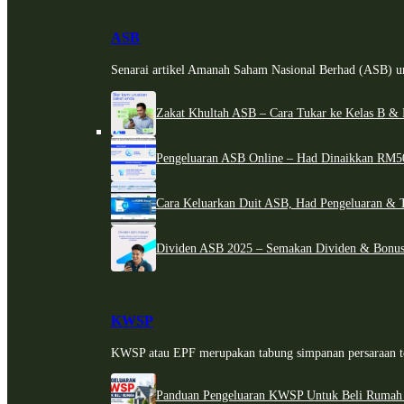
ASB
Senarai artikel Amanah Saham Nasional Berhad (ASB) un
Zakat Khultah ASB – Cara Tukar ke Kelas B & 
Pengeluaran ASB Online – Had Dinaikkan RM5
Cara Keluarkan Duit ASB, Had Pengeluaran & 
Dividen ASB 2025 – Semakan Dividen & Bonus
KWSP
KWSP atau EPF merupakan tabung simpanan persaraan te
Panduan Pengeluaran KWSP Untuk Beli Rumah