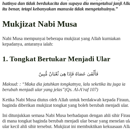
hatinya dan tidak berdukacita dan supaya dia mengetahui janji All
itu benar, tetapi kebanyakan manusia tidak mengetahuinya.”
Mukjizat Nabi Musa
Nabi Musa mempunyai beberapa mukjizat yang Allah kurniakan
kepadanya, antaranya ialah:
1. Tongkat Bertukar Menjadi Ular
فَأَلْقَىٰ عَصَاهُ فَإِذَا هِىَ ثُعْبَانٌ مُّبِينٌ
Maksud:
: “Maka dia jatuhkan tongkatnya, lalu seketika itu juga ia
berubah menjadi ular yang jelas”(Qs. Al-A’raf 107)
Ketika Nabi Musa diutus oleh Allah untuk berdakwah kepada Firaun,
baginda diberikan mukjizat tongkat yang boleh berubah menjadi ular.
Ini ditunjukkan semasa Nabi Musa berhadapan dengan ahli sihir Firau
di mana tongkat baginda berubah menjadi ular besar yang menelan ul
ular kecil ahli sihir tersebut. Mukjizat ini membuktikan kekuasaan All