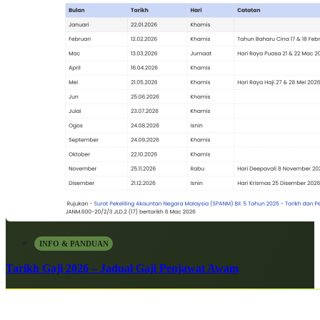
INFO & PANDUAN
Tarikh Gaji 2026 – Jadual Gaji Penjawat Awam