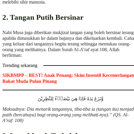
melebihi sihir manusia.
2. Tangan Putih Bersinar
Nabi Musa juga diberikan mukjizat tangan yang boleh bersinar terang
apabila dimasukkan ke dalam bajunya dan dikeluarkan kembali. Cah
yang keluar dari tangannya begitu terang sehingga memukau orang-
orang yang melihatnya. Dalam Surah Al-A’raf ayat 108, Allah
berfirman:
Trending sekarang
SIKBMPP – BEST! Anak Penang: Skim Insentif Kecemerlangan
Bakat Muda Pulau Pinang
وَّنَزَعَ يَدَهٗ فَاِذَا هِيَ بَيْضَاۤءُ لِلنّٰظِرِيْنَ
Maksudnya: Dia menarik tangannya, tiba-tiba ia (tangan itu) menjad
putih (bercahaya) bagi orang-orang yang melihat(-nya).” (QS. Al-
A’raf: 108)