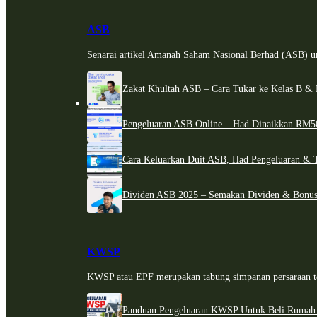
ASB
Senarai artikel Amanah Saham Nasional Berhad (ASB) un
Zakat Khultah ASB – Cara Tukar ke Kelas B & 
Pengeluaran ASB Online – Had Dinaikkan RM5
Cara Keluarkan Duit ASB, Had Pengeluaran & 
Dividen ASB 2025 – Semakan Dividen & Bonus
KWSP
KWSP atau EPF merupakan tabung simpanan persaraan te
Panduan Pengeluaran KWSP Untuk Beli Rumah