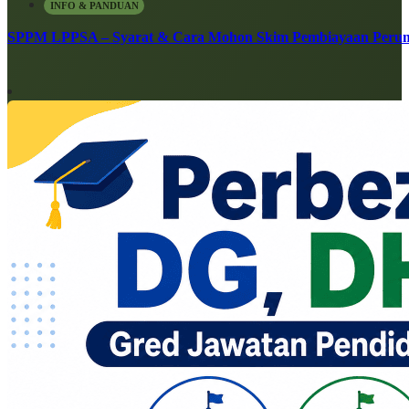
INFO & PANDUAN
SPPM LPPSA – Syarat & Cara Mohon Skim Pembiayaan Peru