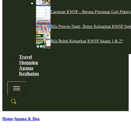
Caruman KWSP – Berapa Potongan Gaji Pekerj
Bila Pencen Nanti, Better Keluarkan KWSP Sed
Bila Boleh Keluarkan KWSP Akaun 1 & 2?
Travel
Shopping
Agama
Kesihatan
Home
Agama & Doa