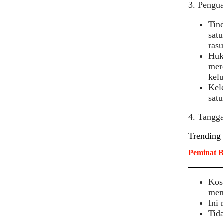
3. Pengu
Tin
sat
rasu
Huk
mer
kelu
Kel
satu
4. Tangg
Trending
Peminat B
Kos
men
Ini
Tida