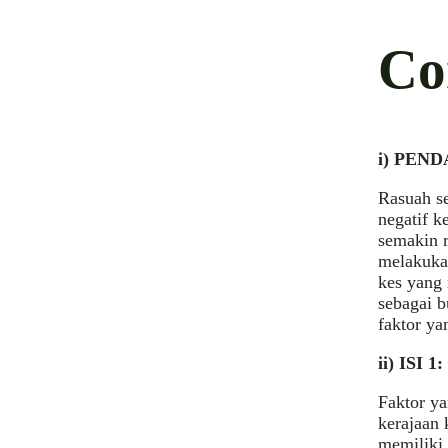
Co
i) PEN
Rasuah se
negatif k
semakin r
melakuka
kes yang 
sebagai b
faktor ya
ii) IS
Faktor ya
kerajaan 
memiliki 