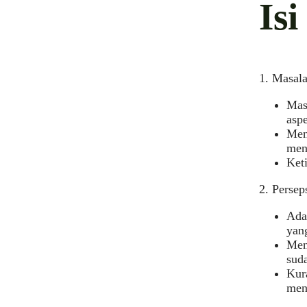
Is
1. Masala
Mas
aspe
Men
men
Ket
2. Perse
Ada
yang
Men
suda
Kur
menu