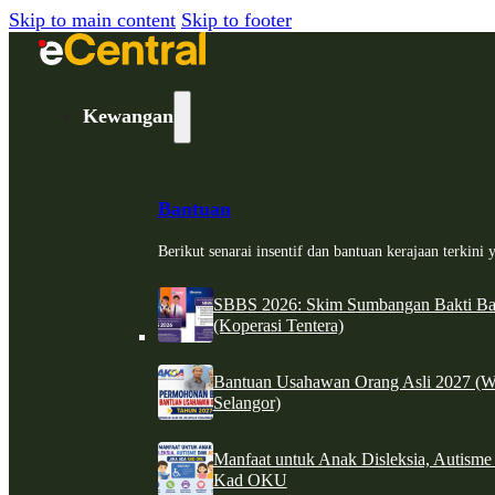
Skip to main content
Skip to footer
Kewangan
Bantuan
Berikut senarai insentif dan bantuan kerajaan terkin
SBBS 2026: Skim Sumbangan Bakti Ban
(Koperasi Tentera)
Bantuan Usahawan Orang Asli 2027 (W
Selangor)
Manfaat untuk Anak Disleksia, Autism
Kad OKU