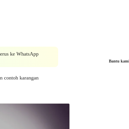
 terus ke WhatsApp
Bantu kami 
an contoh karangan