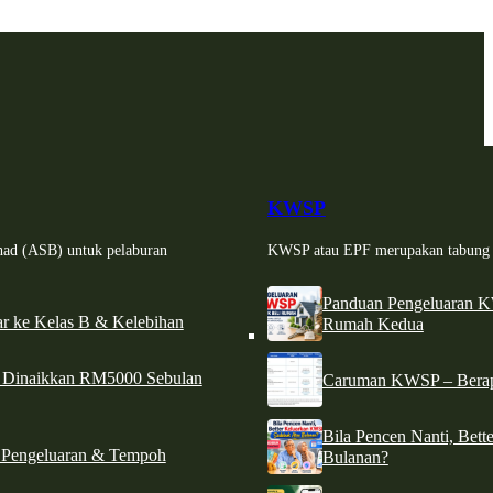
KWSP
had (ASB) untuk pelaburan
KWSP atau EPF merupakan tabung si
Panduan Pengeluaran 
r ke Kelas B & Kelebihan
Rumah Kedua
d Dinaikkan RM5000 Sebulan
Caruman KWSP – Berapa
Bila Pencen Nanti, Bet
 Pengeluaran & Tempoh
Bulanan?