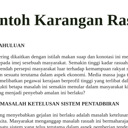
ntoh Karangan Ra
DAHULUAN
ring dikaitkan dengan istilah makan suap dan konotasi ini
epada imej sesebuah masyarakat. Semakin tinggi kadar rasuah
endah persepsi masyarakat luar terhadap kemampuan rakyat n
n sesuatu terutama dalam aspek ekonomi. Media massa juga t
melibatkan pegawai kerajaan berprofil tinggi yang terlibat da
ukti betapa masalah ini semakin menular dalam masyarakat ki
ng menjadi penyebab amalan ini berlaku?
I 1: MASALAH KETELUSAN SISTEM PENTADBIRAN
ng menyebabkan gejalan ini berlaku adalah masalah ketelusan
kita. Masyarakat menganggap masalah rasuah ini bermaharajal
satu sistem yang telus terutama dalam aspek pemberian tender