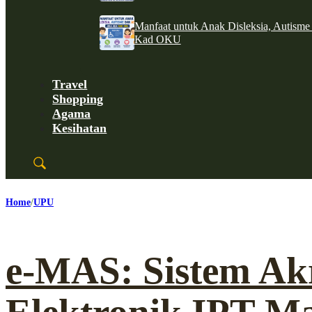
Manfaat untuk Anak Disleksia, Autism
Kad OKU
Travel
Shopping
Agama
Kesihatan
Home
UPU
e-MAS: Sistem Akr