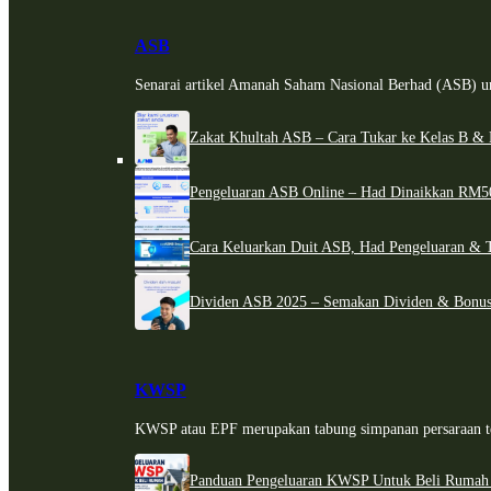
ASB
Senarai artikel Amanah Saham Nasional Berhad (ASB) un
Zakat Khultah ASB – Cara Tukar ke Kelas B & 
Pengeluaran ASB Online – Had Dinaikkan RM5
Cara Keluarkan Duit ASB, Had Pengeluaran & 
Dividen ASB 2025 – Semakan Dividen & Bonus
KWSP
KWSP atau EPF merupakan tabung simpanan persaraan te
Panduan Pengeluaran KWSP Untuk Beli Rumah