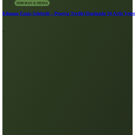
HIBURAN & MEDIA
Kilauan Emas Selebriti – Peserta Terdiri Daripada 10 Artis Vete