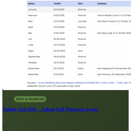
INFO & PANDUAN
Tarikh Gaji 2026 – Jadual Gaji Penjawat Awam