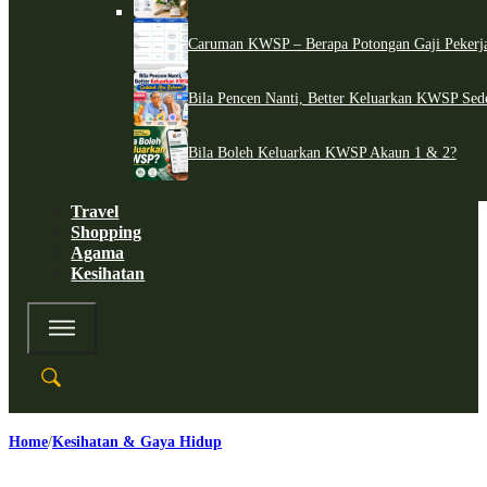
Caruman KWSP – Berapa Potongan Gaji Pekerj
Bila Pencen Nanti, Better Keluarkan KWSP Sed
Bila Boleh Keluarkan KWSP Akaun 1 & 2?
Travel
Shopping
Agama
Kesihatan
Home
Kesihatan & Gaya Hidup