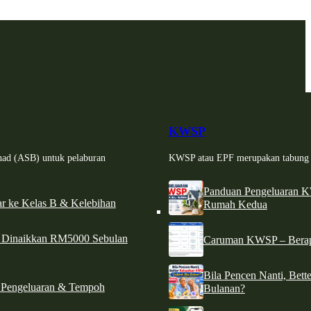
KWSP
had (ASB) untuk pelaburan
KWSP atau EPF merupakan tabung si
Panduan Pengeluaran 
r ke Kelas B & Kelebihan
Rumah Kedua
d Dinaikkan RM5000 Sebulan
Caruman KWSP – Berapa
Bila Pencen Nanti, Bet
 Pengeluaran & Tempoh
Bulanan?