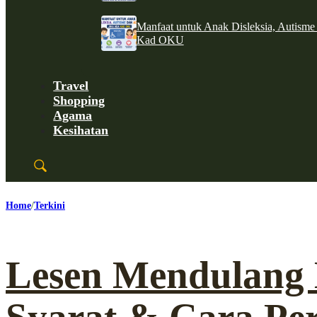
Manfaat untuk Anak Disleksia, Autism
Kad OKU
Travel
Shopping
Agama
Kesihatan
Home
Terkini
Lesen Mendulang 