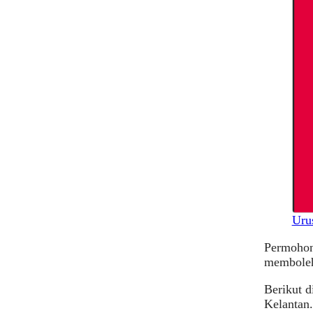
Uru
Permohona
membolehk
Berikut d
Kelantan.