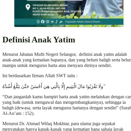
Definisi Anak Yatim
Menurut Jabatan Mufti Negeri Selangor, definisi anak yatim adalah
anak-anak yang kematian bapanya, dan yang belum baligh serta belu
mampu untuk mengurus harta atau menyara dirinya sendiri.
Ini berdasarkan firman Allah SWT iaitu :
ولَا تَقْرَبُوا مَالَ الْيَتِيمِ إِلَّا بِالَّتِي هِيَ أَحْسَنُ حَتَّىٰ يَبْلُغَ أَشُدَّهُ ۖ
“Dan janganlah kamu hampiri harta anak yatim melainkan dengan ca
yang baik (untuk mengawal dan mengembangkannya), sehingga ia
baligh (dewasa, serta layak mengurus hartanya dengan sendiri” (Sura
Al-An’am : 152).
Menurut Dr. Ahmad Wifaq Mokhtar, para ulama juga sepakat
menyatakan hanya kanak-kanak yang kematian bapa sahaja layak