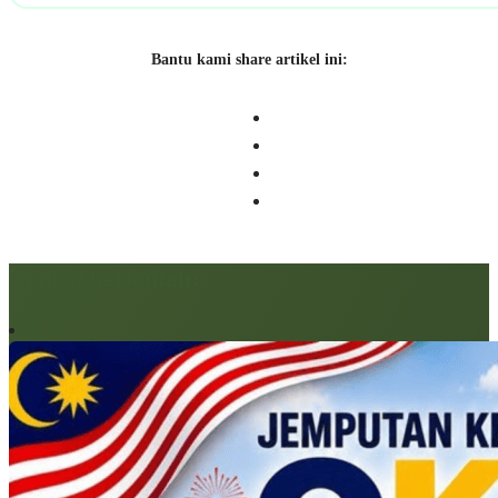
Bantu kami share artikel ini:
Artikel berkaitan: