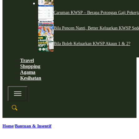
Caruman KWSP – Berapa Potongan Gaji Pekerj
Bila Pencen Nanti, Better Keluarkan KWSP Sed
Bila Boleh Keluarkan KWSP Akaun 1 & 2?
Travel
Shopping
Agama
Kesihatan
Home
Bantuan & Insentif