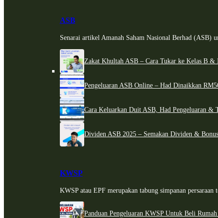
ASB
Senarai artikel Amanah Saham Nasional Berhad (ASB) un
Zakat Khultah ASB – Cara Tukar ke Kelas B & 
Pengeluaran ASB Online – Had Dinaikkan RM5
Cara Keluarkan Duit ASB, Had Pengeluaran & 
Dividen ASB 2025 – Semakan Dividen & Bonus
KWSP
KWSP atau EPF merupakan tabung simpanan persaraan te
Panduan Pengeluaran KWSP Untuk Beli Rumah